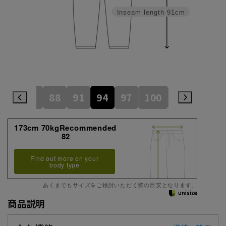
Inseam length
91cm
82
85
88
91
94
97
100
105
110
173cm 70kgRecommended
82
Find out more on your
body type
あくまでもサイズをご検討いただく際の目安となります。
商品説明