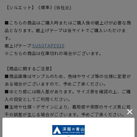
【シルエット】《標準》(当社比)
■こちらの商品はご購入時またはご購入後の裾上げが必要な商
品となります。裾上げテープは当サイトでご購入いただけま
す。
裾上げテープ:
SUSOTAPE010
※こちらの商品は在庫切れの場合がございます。
【商品に関するご注意】
■商品画像はサンプルのため、色味やサイズ等の仕様に変更が
ある場合がございますので、予めご了承ください。
■ゆとり感には個人差があります。サイズ表を確認の上、ご購
入の目安としてご利用ください。
■生地や仕様・デザインにより、着用感や実際のサイズ表に若
干の誤差が生じる場合がございます。予めご了承ください。
■サイズスペックは仕上がりサイズを記載しております。一
部、商品現物におすすめサイズ(ヌードサイズ)を記載している