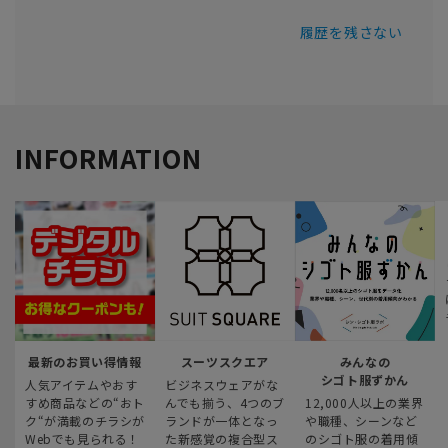
履歴を残さない
INFORMATION
最新のお買い得情報
スーツスクエア
みんなの
シゴト服ずかん
人気アイテムやおす
ビジネスウェアがな
すめ商品などの“おト
んでも揃う、4つのブ
12,000人以上の業界
ク“が満載のチラシが
ランドが一体となっ
や職種、シーンなど
Webでも見られる！
た新感覚の複合型ス
のシゴト服の着用傾