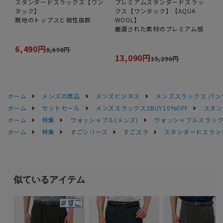
スタンダードスラックス【ワン
プレミアムスタンダードスラッ
タック】
クス【ワンタック】【AQUA
無地のトップスと相性抜群
WOOL】
厳選された素材のプレミアム感
6,490円
8,690円
13,090円
15,290円
ホーム
メンズの商品
メンズビジネス
メンズスラックス パン
ホーム
セットセール
メンズスラックス2BUY10%OFF
スタン
ホーム
特集
ウォッシャブル(メンズ)
ウォッシャブルスラック
ホーム
特集
すごシリーズ
すごスラ
スタンダードスラッ