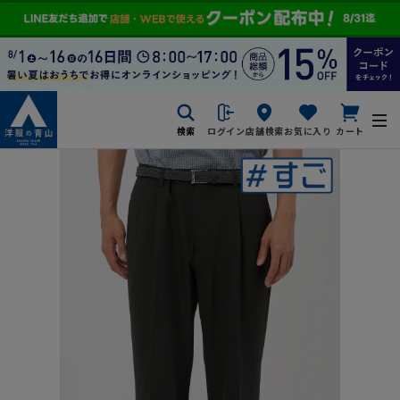
検索
ログイン
店舗検索
お気に入り
カート