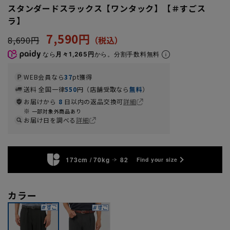
スタンダードスラックス【ワンタック】【＃すごス
ラ】
7,590円
8,690円
なら
月々1,265円
から。分割手数料無料
WEB会員なら
37
pt獲得
送料 全国一律
550
円（店舗受取なら
無料
）
お届けから
8
日以内の返品交換可
詳細
一部対象外商品あり
お届け日を調べる
詳細
173cm / 70kg
82
Find your size
カラー