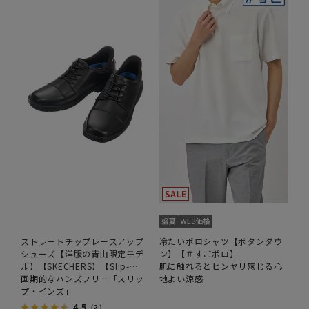
ストレートチップレースアップ
冷たいポロシャツ【ボタンダウ
シューズ【洋服の青山限定モデ
ン】【＃すごポロ】
ル】【SKECHERS】【Slip-
肌に触れるとヒンヤリ感じる心
ins】
画期的なハンズフリー「スリッ
地よい涼感
プ・インズ」
4.5
（2）