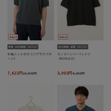
半袖ニットポロ《ジグザグパタ
カノコヘンリーTシャツ
ーン》
《MORLES》
7,623円
3,003円
10,890円
4,290円