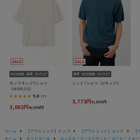
モックネックTシャツ
ニットTシャツ《Vネック》
《MORLES》
5.0
（1）
3,773円
5,390円
3,003円
4,290円
ホーム
【アウトレット】トップ
【アウトレット】メンズ
【
ホーム
セットセール
メンズスーツ・ジャケット・コート・フォーマル