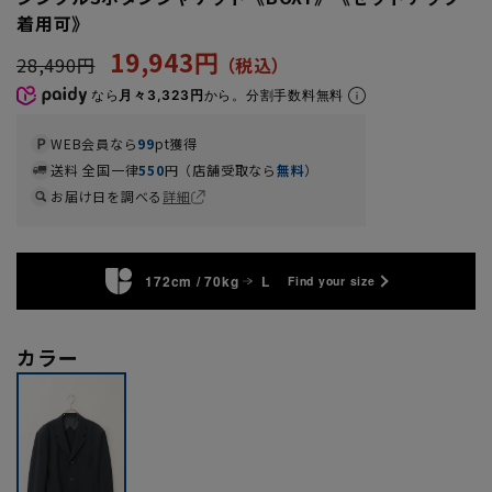
着用可》
19,943円
28,490円
なら
月々3,323円
から。分割手数料無料
WEB会員なら
99
pt獲得
送料 全国一律
550
円（店舗受取なら
無料
）
お届け日を調べる
詳細
172cm / 70kg
L
Find your size
カラー