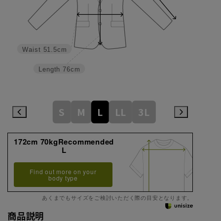
Waist
51.5cm
Length
76cm
S
M
L
LL
3L
172cm 70kgRecommended
L
Find out more on your
body type
あくまでもサイズをご検討いただく際の目安となります。
商品説明