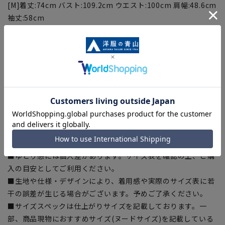
[M]着丈:74cm バスト:109.2cm ウエスト:100cm 肩幅:48.6cm
袖丈:58cm
[L]着丈:76cm バスト:112.2cm ウエスト:103cm 肩幅:49.6cm
袖丈:59.5cm
[LL]着丈:78cm バスト:115.2cm ウエスト:106cm 肩
幅:50.6cm 袖丈:61cm
[3L]着丈:80cm バスト:118.2cm ウエスト:109cm 肩
幅:51.6cm 袖丈:62.5cm
【商品に関するご注意】
■商品画像はサンプルのため、色味やサイズ等の仕様に変更が
ある場合がございますので、予めご了承ください。
■ゆとり感には個人差があります。サイズ表を確認の上、ご購
入の目安としてご利用ください。
■生地や仕様・デザインにより、着用感や実際のサイズ表に若
干の誤差が生じる場合がございます。予めご了承ください。
■サイズスペックは仕上がりサイズを記載しております。一
部、商品現物におすすめサイズ(ヌードサイズ)を記載している