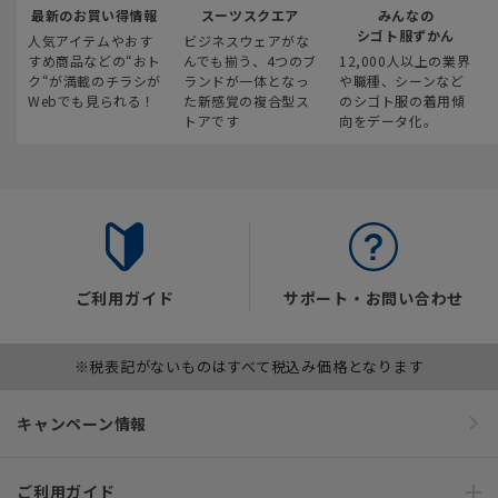
最新のお買い得情報
スーツスクエア
みんなの
シゴト服ずかん
人気アイテムやおす
ビジネスウェアがな
すめ商品などの“おト
んでも揃う、4つのブ
12,000人以上の業界
ク“が満載のチラシが
ランドが一体となっ
や職種、シーンなど
Webでも見られる！
た新感覚の複合型ス
のシゴト服の着用傾
トアです
向をデータ化。
ご利用ガイド
サポート・お問い合わせ
※税表記がないものはすべて税込み価格となります
キャンペーン情報
ご利用ガイド