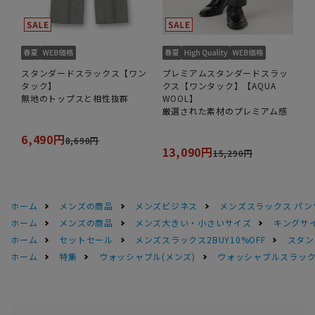
スタンダードスラックス【ワン
プレミアムスタンダードスラッ
タック】
クス【ワンタック】【AQUA
無地のトップスと相性抜群
WOOL】
厳選された素材のプレミアム感
6,490円
8,690円
13,090円
15,290円
ホーム
メンズの商品
メンズビジネス
メンズスラックス パン
ホーム
メンズの商品
メンズ大きい・小さいサイズ
キングサイ
ホーム
セットセール
メンズスラックス2BUY10%OFF
スタン
ホーム
特集
ウォッシャブル(メンズ)
ウォッシャブルスラック