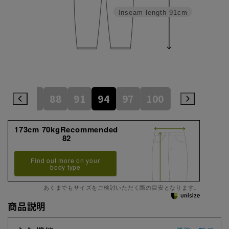
Inseam length
91cm
82
85
88
91
94
97
100
105
110
173cm 70kgRecommended
82
Find out more on your
body type
あくまでもサイズをご検討いただく際の目安となります。
商品説明