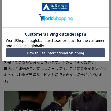
■生地や仕様・デザインにより、着用感や実際のサイズ表に若
干の誤差が生じる場合がございます。予めご了承ください。
■サイズスペックは仕上がりサイズを記載しております。一
部、商品現物におすすめサイズ(ヌードサイズ)を記載している
商品もございます。
■ブラウザやお使いのモニター環境、また撮影時の室内外の光
加減により、実際の商品と掲載画像の色味が異なる場合がござ
います。
■店舗や各モールサイトと商品在庫を共有しております関係
上、ご注文いただいたタイミングにより欠品が発生し、ご注文
を完了できない場合がございます。予めご了承ください。
■お急ぎ発送のご注文につきましても、ご注文のタイミングに
よってはお急ぎ発送サービスを選択できない場合がございま
す。