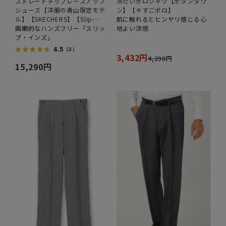
ストレートチップレースアップ
冷たいポロシャツ【ボタンダウ
シューズ【洋服の青山限定モデ
ン】【＃すごポロ】
ル】【SKECHERS】【Slip-
肌に触れるとヒンヤリ感じる心
ins】
画期的なハンズフリー「スリッ
地よい涼感
プ・インズ」
4.5
（2）
3,432円
4,290円
15,290円