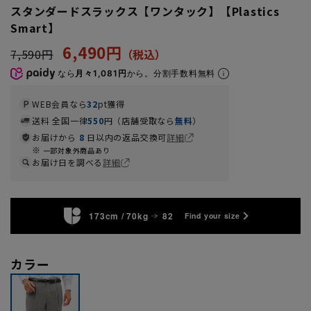
スタンダードスラックス【ワンタック】【Plastics
Smart】
6,490円
7,590円
なら
月々1,081円
から。分割手数料無料
WEB会員なら
32
pt獲得
送料 全国一律
550
円（店舗受取なら
無料
）
お届けから
8
日以内の返品交換可
詳細
一部対象外商品あり
お届け日を調べる
詳細
173cm / 70kg
82
Find your size
カラー