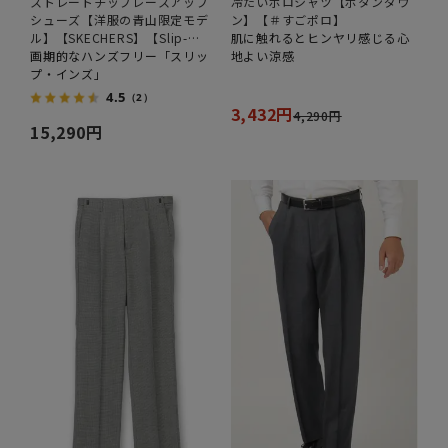
ストレートチップレースアップ
冷たいポロシャツ【ボタンダウ
シューズ【洋服の青山限定モデ
ン】【＃すごポロ】
ル】【SKECHERS】【Slip-
肌に触れるとヒンヤリ感じる心
ins】
画期的なハンズフリー「スリッ
地よい涼感
プ・インズ」
4.5
（2）
3,432円
4,290円
15,290円