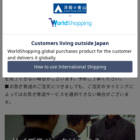
■生地や仕様・デザインにより、着用感や実際のサイズ表に若
干の誤差が生じる場合がございます。予めご了承ください。
■サイズスペックは仕上がりサイズを記載しております。一
部、商品現物におすすめサイズ(ヌードサイズ)を記載している
商品もございます。
■ブラウザやお使いのモニター環境、また撮影時の室内外の光
加減により、実際の商品と掲載画像の色味が異なる場合がござ
います。
■店舗や各モールサイトと商品在庫を共有しております関係
上、ご注文いただいたタイミングにより欠品が発生し、ご注文
を完了できない場合がございます。予めご了承ください。
■お急ぎ発送のご注文につきましても、ご注文のタイミングに
よってはお急ぎ発送サービスを選択できない場合がございま
す。