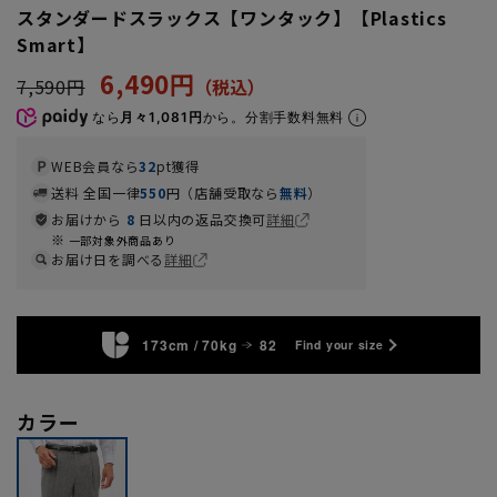
スタンダードスラックス【ワンタック】【Plastics
Smart】
6,490円
7,590円
なら
月々1,081円
から。分割手数料無料
WEB会員なら
32
pt獲得
送料 全国一律
550
円（店舗受取なら
無料
）
お届けから
8
日以内の返品交換可
詳細
一部対象外商品あり
お届け日を調べる
詳細
173cm / 70kg
82
Find your size
カラー