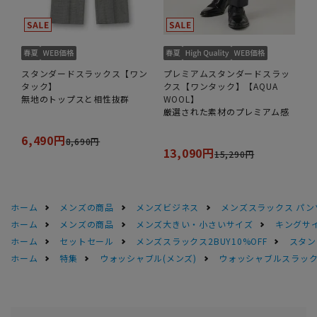
スタンダードスラックス【ワン
プレミアムスタンダードスラッ
タック】
クス【ワンタック】【AQUA
無地のトップスと相性抜群
WOOL】
厳選された素材のプレミアム感
6,490円
8,690円
13,090円
15,290円
ホーム
メンズの商品
メンズビジネス
メンズスラックス パン
ホーム
メンズの商品
メンズ大きい・小さいサイズ
キングサイ
ホーム
セットセール
メンズスラックス2BUY10%OFF
スタン
ホーム
特集
ウォッシャブル(メンズ)
ウォッシャブルスラック