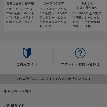
最新のお買い得情報
スーツスクエア
みんなの
シゴト服ずかん
人気アイテムやおす
ビジネスウェアがな
すめ商品などの“おト
んでも揃う、4つのブ
12,000人以上の業界
ク“が満載のチラシが
ランドが一体となっ
や職種、シーンなど
Webでも見られる！
た新感覚の複合型ス
のシゴト服の着用傾
トアです
向をデータ化。
ご利用ガイド
サポート・お問い合わせ
※税表記がないものはすべて税込み価格となります
キャンペーン情報
ご利用ガイド