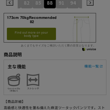
79
82
85
88
91
94
97
173cm 70kgRecommended
82
Find out more on your
body type
あくまでもサイズをご検討いただく際の目安となります。
商品説明
主な機能
機能一覧
【商品詳細】
高級感と快適性を兼ね備えた麻混ツータックパンツです。スト