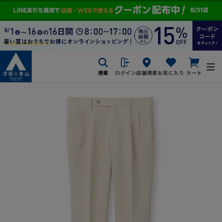
検索
ログイン
店舗検索
お気に入り
カート