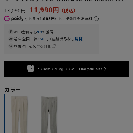
11,990円
13,090円
なら
月々1,998円
から。分割手数料無料
WEB会員なら
59
pt獲得
送料 全国一律
550
円（店舗受取なら
無料
）
お届け日を調べる
詳細
173cm / 70kg
82
Find your size
カラー