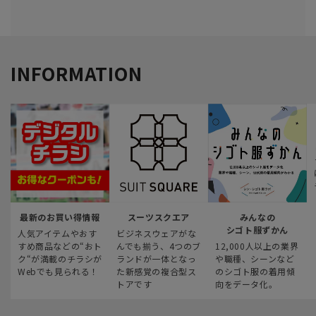
INFORMATION
最新のお買い得情報
スーツスクエア
みんなの
シゴト服ずかん
人気アイテムやおす
ビジネスウェアがな
すめ商品などの“おト
んでも揃う、4つのブ
12,000人以上の業界
ク“が満載のチラシが
ランドが一体となっ
や職種、シーンなど
Webでも見られる！
た新感覚の複合型ス
のシゴト服の着用傾
トアです
向をデータ化。