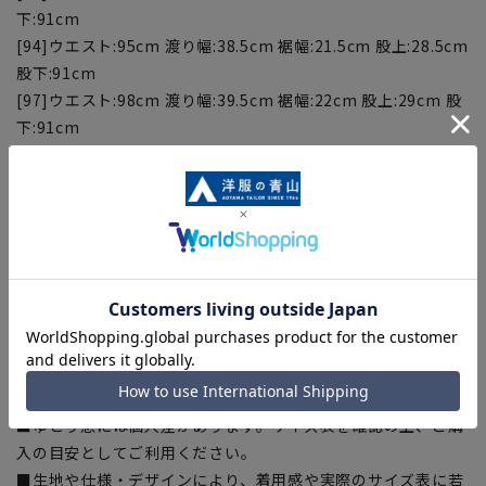
下:91cm
[94]ウエスト:95cm 渡り幅:38.5cm 裾幅:21.5cm 股上:28.5cm
股下:91cm
[97]ウエスト:98cm 渡り幅:39.5cm 裾幅:22cm 股上:29cm 股
下:91cm
■こちらの商品はご購入時またはご購入後の裾上げが必要な商
品となります。裾上げテープは当サイトでご購入いただけま
す。
裾上げテープ:
SUSOTAPE010
※こちらの商品は在庫切れの場合がございます。
【商品に関するご注意】
■商品画像はサンプルのため、色味やサイズ等の仕様に変更が
ある場合がございますので、予めご了承ください。
■ゆとり感には個人差があります。サイズ表を確認の上、ご購
入の目安としてご利用ください。
■生地や仕様・デザインにより、着用感や実際のサイズ表に若