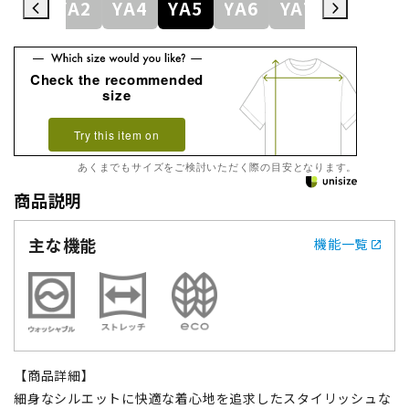
YA1
YA2
YA4
YA5
YA6
YA7
YA8
Y
Check the recommended
size
Try this item on
あくまでもサイズをご検討いただく際の目安となります。
商品説明
主な機能
機能一覧
【商品詳細】
細身なシルエットに快適な着心地を追求したスタイリッシュな