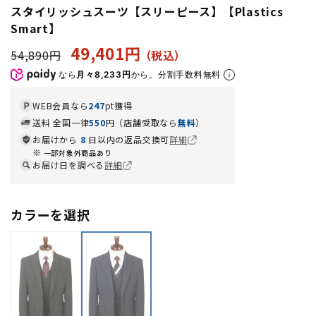
スタイリッシュスーツ【スリーピース】【Plastics
Smart】
49,401円
54,890円
なら
月々8,233円
から。分割手数料無料
WEB会員なら
247
pt獲得
送料 全国一律
550
円（店舗受取なら
無料
）
お届けから
8
日以内の返品交換可
詳細
一部対象外商品あり
お届け日を調べる
詳細
カラーを選択