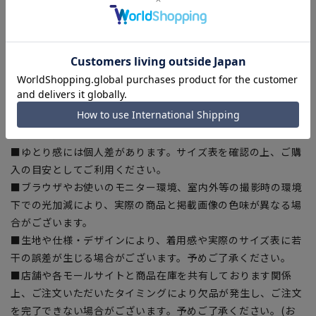
■ECOBLUE®(100%リサイクルポリエステル)
ECOBLUE®はマテリアルリサイクルにより、ペットボトルを繊
維へと再生しています。当製品は裏地の糸の一部にECOBLUE®
を使用しています。
【シルエット】《細め(スリム)》 (当社比)
【商品に関するご注意】
■ゆとり感には個人差があります。サイズ表を確認の上、ご購
入の目安としてご利用ください。
■ブラウザやお使いのモニター環境、室内外等の撮影時の環境
下での光加減により、実際の商品と掲載画像の色味が異なる場
合がございます。
■生地や仕様・デザインにより、着用感や実際のサイズ表に若
干の誤差が生じる場合がございます。予めご了承ください。
■店舗や各モールサイトと商品在庫を共有しております関係
上、ご注文いただいたタイミングにより欠品が発生し、ご注文
を完了できない場合がございます。予めご了承ください。(お