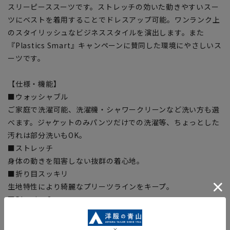
スリーピーススーツです。ストレッチの効いた動きやすいスー
ツにベストを着用することでドレスアップ可能。ワンランク上
のスタイリッシュなビジネススタイルを演出します。また
『Plastics Smart』キャンペーンに賛同した環境にやさしいス
ーツです。
【仕様・機能】
■ウォッシャブル
ご家庭で洗濯可能、洗濯機・シャワークリーンなど洗い方も選
べます。ジャケットのみパンツだけでの洗濯等、ちょっとした
汚れは部分洗いもOK。
■ストレッチ
身体の動きを阻害しない抜群の着心地。
■折り目スッキリ
生地特性により綺麗なプリーツラインをキープ。
■Plastics Smart
この商品はリサイクル原料を使用し、プラスチック・スマート
に賛同しています。