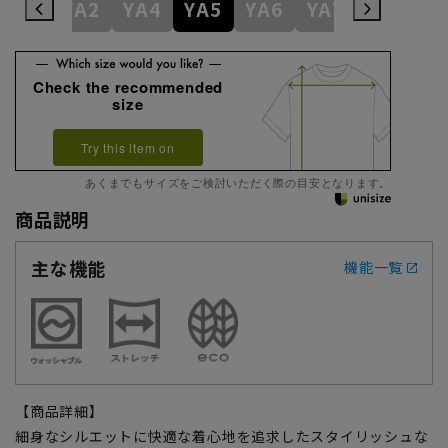
YA1
YA2
YA4
YA5
YA6
YA7
YA8
Y
Check the recommended
size
Try this item on
あくまでもサイズをご検討いただく際の目安となります。
商品説明
主な機能
機能一覧
【商品詳細】
細身なシルエットに快適な着心地を追求したスタイリッシュな