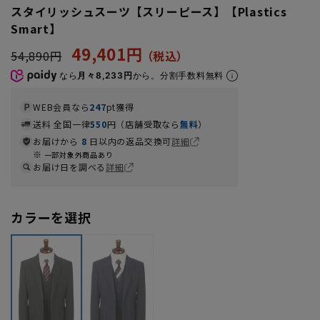
スタイリッシュスーツ【スリーピース】【Plastics
Smart】
49,401円
54,890円
なら
月々8,233円
から。分割手数料無料
WEB会員なら
247
pt獲得
送料 全国一律
550
円（店舗受取なら
無料
）
お届けから
8
日以内の返品交換可
詳細
一部対象外商品あり
お届け日を調べる
詳細
カラーを選択