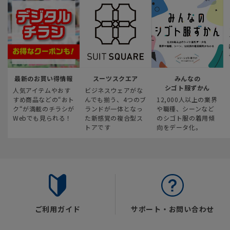
最新のお買い得情報
スーツスクエア
みんなの
シゴト服ずかん
人気アイテムやおす
ビジネスウェアがな
すめ商品などの“おト
んでも揃う、4つのブ
12,000人以上の業界
ク“が満載のチラシが
ランドが一体となっ
や職種、シーンなど
Webでも見られる！
た新感覚の複合型ス
のシゴト服の着用傾
トアです
向をデータ化。
ご利用ガイド
サポート・お問い合わせ