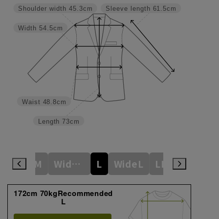
Shoulder width
45.3cm
Sleeve length
61.5cm
Width
54.5cm
Waist
48.8cm
Length
73cm
ideS
M
WideM
L
WideL
LL
WideLL
172cm 70kgRecommended
L