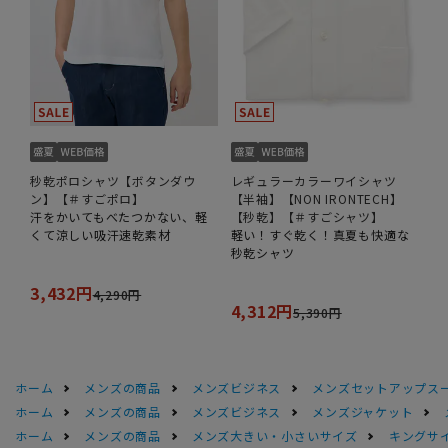
秒乾ポロシャツ【ボタンダウ
レギュラーカラーワイシャツ
ン】【＃すごポロ】
【半袖】【NON IRONTECH】
汗をかいてもべたつかない、軽
【秒乾】【＃すごシャツ】
くて涼しい吸汗速乾素材
軽い！すぐ乾く！真夏も快適な
秒乾シャツ
3,432円
4,290円
4,312円
5,390円
ホーム
メンズの商品
メンズビジネス
メンズセットアップス
ホーム
メンズの商品
メンズビジネス
メンズジャケット
ホーム
メンズの商品
メンズ大きい・小さいサイズ
キングサイ