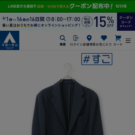
検索
ログイン
店舗検索
お気に入り
カート