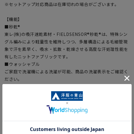
※セットアップ対応商品は在庫切れの場合がございます。
【機能】
■秒乾®
東レ(株)の吸汗速乾素材・FIELDSENSOR®秒乾®は、特殊シン
グル編みにより軽量性を維持しつつ、多層構造による毛細管現
象で汗を素早く、吸水・拡散・乾燥させる高度な汗処理性能を
有したニットファブリックです。
■ウォッシャブル
ご家庭で洗濯機による洗濯が可能、商品の洗濯表示をご確認く
ださい。
■2WAYストレッチ
タテヨコ2方向にのびる着心地快適なストレッチ生地。
■シワ抑制
生地特性でシワになりにくい。
【シルエット】《細め(スリム》(当社比)