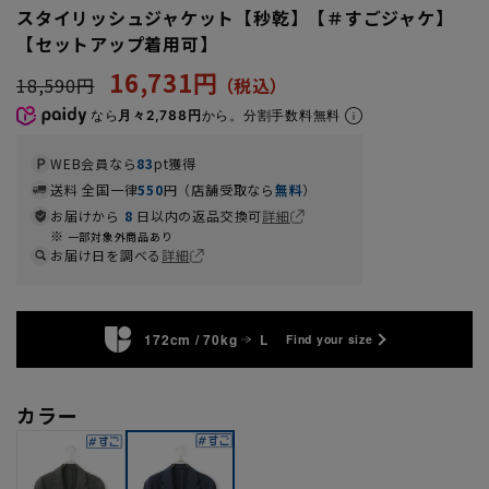
スタイリッシュジャケット【秒乾】【＃すごジャケ】
【セットアップ着用可】
16,731円
18,590円
なら
月々2,788円
から。分割手数料無料
WEB会員なら
83
pt獲得
送料 全国一律
550
円（店舗受取なら
無料
）
お届けから
8
日以内の返品交換可
詳細
一部対象外商品あり
お届け日を調べる
詳細
172cm / 70kg
L
Find your size
カラー