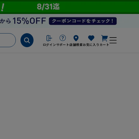
ログイン
サポート
店舗検索
お気に入り
カート