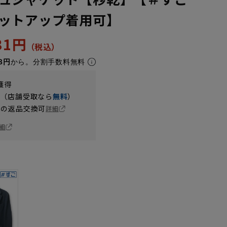
ットアップ着用可】
731円
8円
から。分割手数料無料
獲得
円（店舗受取なら
無料
）
の返品交換可
詳細
細