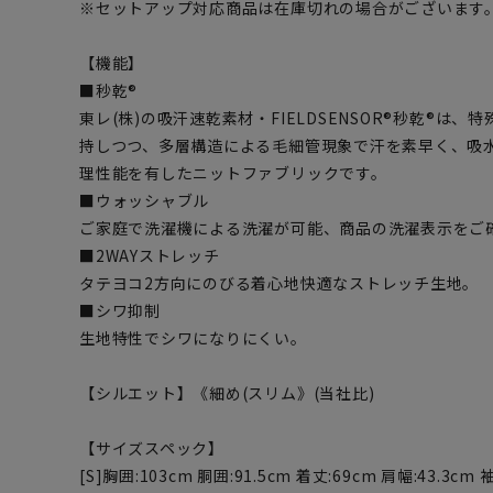
※セットアップ対応商品は在庫切れの場合がございます
【機能】
■秒乾®
東レ(株)の吸汗速乾素材・FIELDSENSOR®秒乾®は
持しつつ、多層構造による毛細管現象で汗を素早く、吸
理性能を有したニットファブリックです。
■ウォッシャブル
ご家庭で洗濯機による洗濯が可能、商品の洗濯表示をご
■2WAYストレッチ
タテヨコ2方向にのびる着心地快適なストレッチ生地。
■シワ抑制
生地特性でシワになりにくい。
【シルエット】《細め(スリム》(当社比)
【サイズスペック】
[S]胸囲:103cm 胴囲:91.5cm 着丈:69cm 肩幅:43.3cm 