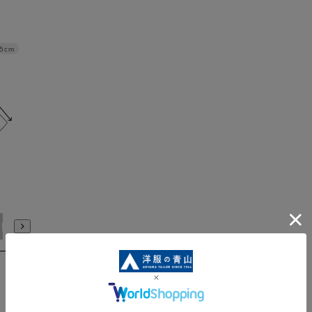
.5cm
LL
WideLL
Wide3L