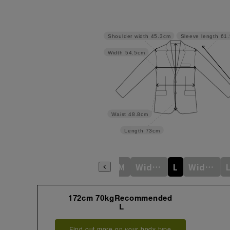
Shoulder width
45.3cm
Sleeve length
61
Width
54.5cm
Waist
48.8cm
Length
73cm
S
WideS
M
WideM
L
WideL
172cm 70kgRecommended
L
Find out more on your body type