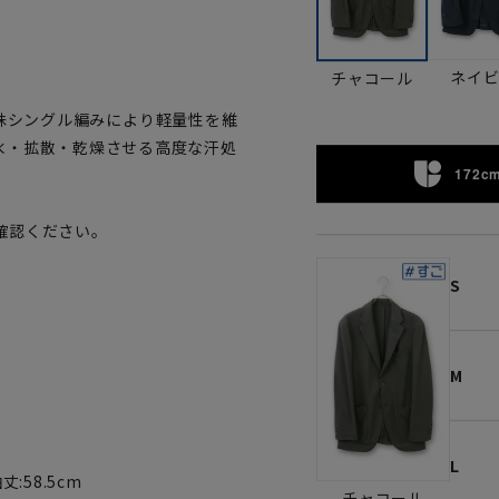
。
ネイ
チャコール
、特殊シングル編みにより軽量性を維
水・拡散・乾燥させる高度な汗処
172cm
確認ください。
S
M
L
袖丈:58.5cm
チャコール