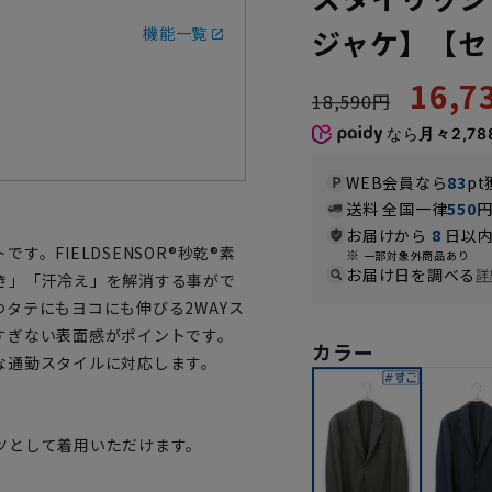
機能一覧
ジャケ】【セ
16,
18,590円
なら
月々2,78
WEB会員なら
83
pt
送料 全国一律
550
お届けから
8
日以内
。FIELDSENSOR®秒乾®素
一部対象外商品あり
お届け日を調べる
詳
き」「汗冷え」を解消する事がで
タテにもヨコにも伸びる2WAYス
すぎない表面感がポイントです。
カラー
な通勤スタイルに対応します。
ツとして着用いただけます。