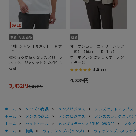
半袖Tシャツ【防透け】【＃す
オープンカラーエアリーシャツ
ご】
【涼】【半袖】【Reflax】
襟の後ろが高くなったスロープ
第一ボタンをはずしてオープン
ネック、ジャケットとの相性も
カラーに
抜群
5.0
（1）
4,389円
3,432円
4,290円
ホーム
メンズの商品
メンズビジネス
メンズセットアップス
ホーム
メンズの商品
メンズビジネス
メンズスラックス パン
ホーム
セットセール
メンズスラックス2BUY10%OFF
スタイ
ホーム
特集
ウォッシャブル(メンズ)
ウォッシャブルスラック