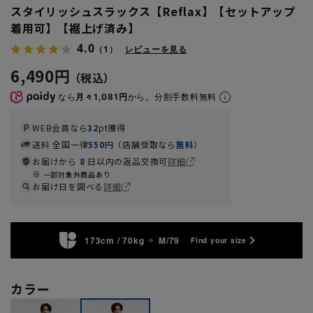
スタイリッシュスラックス【Reflax】【セットアップ
着用可】【裾上げ済み】
4.0
（1）
レビューを見る
6,490円
なら
月々1,081円
から。分割手数料無料
WEB会員なら
32
pt獲得
送料 全国一律
550
円（店舗受取なら
無料
）
お届けから
8
日以内の返品交換可
詳細
一部対象外商品あり
お届け日を調べる
詳細
173cm / 70kg
M/79
Find your size
カラー