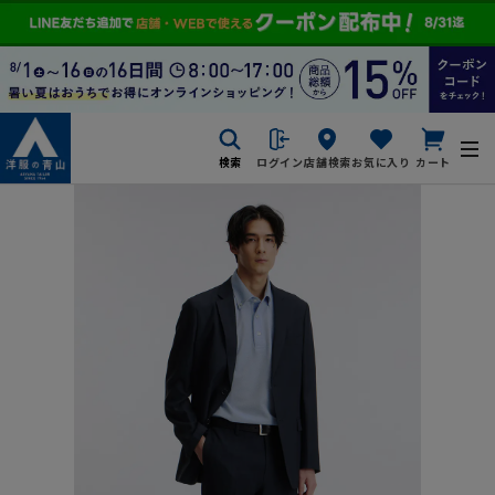
検索
ログイン
店舗検索
お気に入り
カート