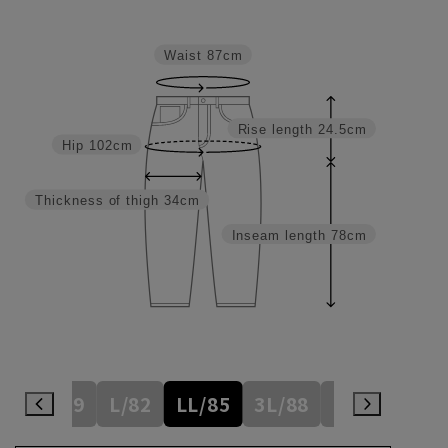
Waist
87cm
Rise length
24.5cm
Hip
102cm
Thickness of thigh
34cm
Inseam length
78cm
M/79
L/82
LL/85
3L/88
4L/91