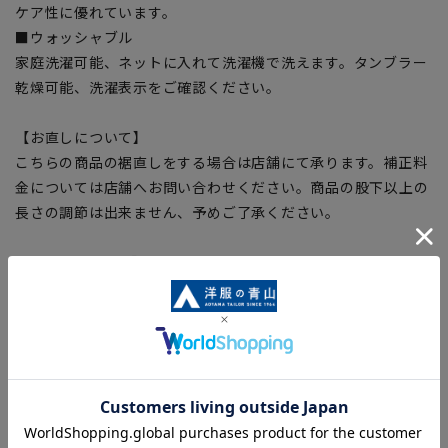
ケア性に優れています。
■ウォッシャブル
家庭洗濯可能、ネットに入れて洗濯機で洗えます。タンブラー
乾燥可能、洗濯表示をご確認ください。
【お直しについて】
こちらの商品の裾直しをする場合は店舗にて承ります。補正料
金については店舗へお問い合わせください。商品の股下以上の
長さの調節は出来ません、予めご了承ください。
【サイズスペック】
[M/79]ウエスト:81cm ヒップ:96cm 股上:23.5cm 股下:76cm
渡り幅:32cm
[L/82]ウエスト:84cm ヒップ:99cm 股上:24cm 股下:78cm 渡
り幅:33cm
[LL/85]ウエスト:87cm ヒップ:102cm 股上:24.5cm 股
下:78cm 渡り幅:34cm
[3L/88]ウエスト:90cm ヒップ:105cm 股上:25cm 股下:78cm