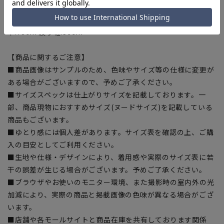
渡り幅:35cm
[4L/91]ウエスト:93cm ヒップ:108cm 股上:25.5cm 股
下:78cm 渡り幅:36cm
【商品に関するご注意】
■商品画像はサンプルのため、色味やサイズ等の仕様に変更が
ある場合がございますので、予めご了承ください。
■サイズスペックは仕上がりサイズを記載しております。一
部、商品現物におすすめサイズ(ヌードサイズ)を記載している
商品もございます。
■ゆとり感には個人差があります。サイズ表を確認の上、ご購
入の目安としてご利用ください。
■生地や仕様・デザインにより、着用感や実際のサイズ表に若
干の誤差が生じる場合がございます。予めご了承ください。
■ブラウザやお使いのモニター環境、また撮影時の室内外の光
加減により、実際の商品と掲載画像の色味が異なる場合がござ
います。
■店舗や各モールサイトと商品在庫を共有しております関係