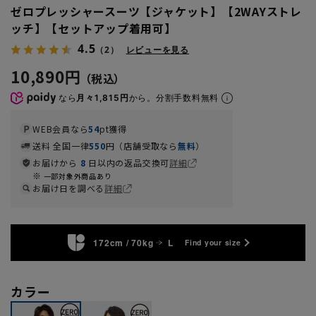
ゼロプレッシャースーツ【ジャケット】【2WAYストレ
ッチ】【セットアップ着用可】
4.5
（2）
レビューを見る
10,890円
なら
月々1,815円
から。分割手数料無料
WEB会員なら
54
pt獲得
送料 全国一律
550
円（店舗受取なら
無料
）
お届けから
8
日以内の返品交換可
詳細
一部対象外商品あり
お届け日を調べる
詳細
172cm / 70kg
L
Find your size
カラー