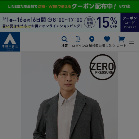
検索
ログイン
店舗検索
お気に入り
カート