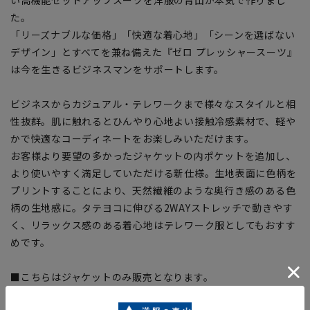
た。
「リーズナブルな価格」「快適な着心地」「シーンを選ばない
デザイン」とすべてを兼ね備えた『ゼロ プレッシャースーツ』
は今を生きるビジネスマンをサポートします。
ビジネスからカジュアル・テレワークまで様々なスタイルと相
性抜群。肌に触れるとひんやり心地よい接触冷感素材で、軽や
かで快適なコーディネートをお楽しみいただけます。
お客様より要望の多かったジャケットの内ポケットを追加し、
より使いやすく満足していただける新仕様。生地表面に色柄を
プリントすることにより、天然繊維のような奥行き感のある色
柄の生地感に。タテヨコに伸びる2WAYストレッチで動きやす
く、リラックス感のある着心地はテレワーク服としてもおすす
めです。
■こちらはジャケットのみ販売となります。
セットアップ対応商品と組み合わせいただくことでスーツとし