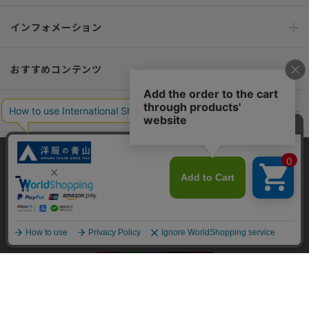
インフォメーション
おすすめコンテンツ
ポリシー・企業情報
オーダースーツなら SHITATE
当サイトでは、快適な閲覧体験とコンテンツ改善のためにCookieを使用
しています。閲覧を続けることで、Cookieの使用に同意したものとみな
します。詳細については
プライバシーポリシー
をご確認ください。
OFFICIAL SNS
同意して閉じる