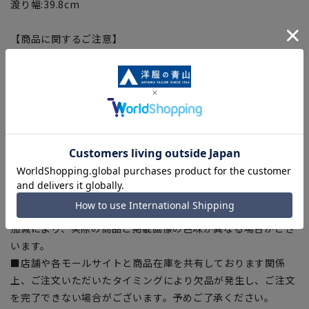
渡り幅:39.8cm
【商品に関するご注意】
■商品画像はサンプルのため、色味やサイズ等の仕様に変更が
ある場合がございますので、予めご了承ください。
■ゆとり感には個人差があります。サイズ表を確認の上、ご購
入の目安としてご利用ください。
■生地や仕様・デザインにより、着用感や実際のサイズ表に若
干の誤差が生じる場合がございます。予めご了承ください。
■サイズスペックは仕上がりサイズを記載しております。一
部、商品現物におすすめサイズ(ヌードサイズ)を記載している
商品もございます。
■ブラウザやお使いのモニター環境、また撮影時の室内外の光
加減により、実際の商品と掲載画像の色味が異なる場合がござ
います。
■店舗や各モールサイトと商品在庫を共有しております関係
上、ご注文いただいたタイミングにより欠品が発生し、ご注文
を完了できない場合がございます。予めご了承ください。