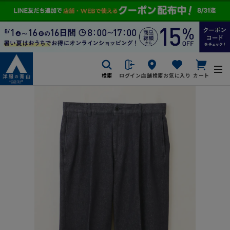
検索
ログイン
店舗検索
お気に入り
カート