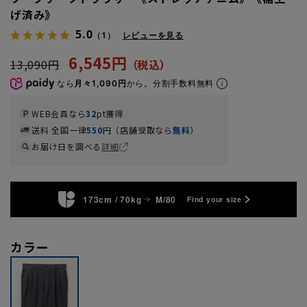
げ済み》
5.0
（1）
レビューを見る
6,545円
13,090円
なら
月々1,090円
から。分割手数料無料
WEB会員なら
32
pt獲得
送料 全国一律
550
円（店舗受取なら
無料
）
お届け日を調べる
詳細
173cm / 70kg
M/80
Find your size
カラー