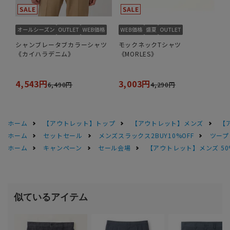
シャンブレータブカラーシャツ
モックネックTシャツ
《カイハラデニム》
《MORLES》
4,543円
3,003円
6,490円
4,290円
ホーム
【アウトレット】トップ
【アウトレット】メンズ
【
ホーム
セットセール
メンズスラックス2BUY10%OFF
ツープ
ホーム
キャンペーン
セール会場
【アウトレット】メンズ 50