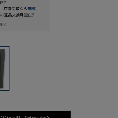
獲得
円（店舗受取なら
無料
）
の返品交換可
詳細
細
ー
/ 70kg
82
Find your size