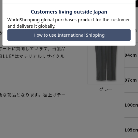
。
91cm
トが楽に広がり窮屈感を解消。
マートに賛同しています。当製品
94cm
OBLUE®はマテリアルリサイクル
97cm
グレー
要な商品となります。裾上げテー
100c
105c