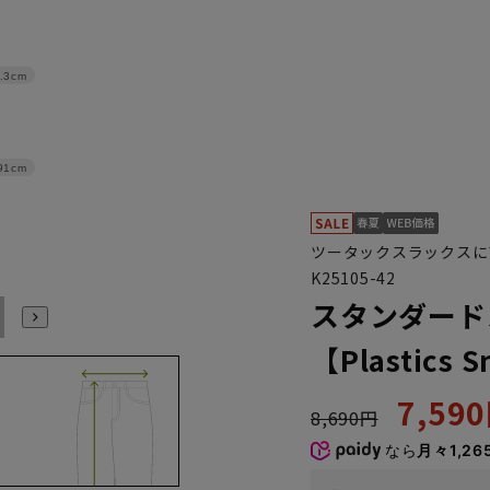
.3cm
91cm
ツータックスラックスに
K25105-42
スタンダード
100
105
110
115
120
【Plastics 
7,59
8,690円
なら
月々1,26