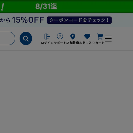
ログイン
サポート
店舗検索
お気に入り
カート