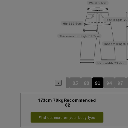
Waist
91cm
Rise length
27
Hip
115.5cm
Thickness of thigh
37.2cm
Inseam length
Hem width
23.4cm
73
76
79
82
85
88
91
94
97
173cm 70kgRecommended
82
Find out more on your body type