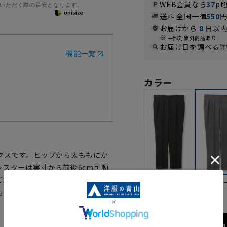
WEB会員なら
37
pt
いただく際の目安となります。
送料 全国一律
550
お届けから
8
日以内
一部対象外商品あり
お届け日を調べる
詳
機能一覧
カラー
クスです。ヒップから太ももにか
スターは実寸から前後6cm可動
ご家庭の洗濯機で洗濯できるウォ
ブラック
グレ
も幅広くコーディネートをお楽し
173cm 