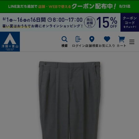
検索
ログイン
店舗検索
お気に入り
カート