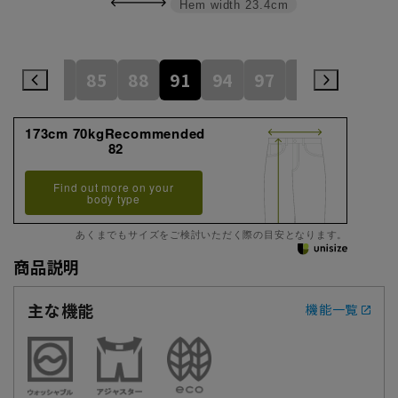
Hem width
23.4cm
79
82
85
88
91
94
97
100
105
173cm 70kgRecommended
82
Find out more on your
body type
あくまでもサイズをご検討いただく際の目安となります。
商品説明
主な機能
機能一覧