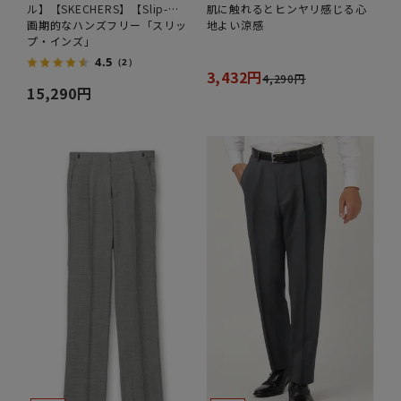
ル】【SKECHERS】【Slip-
肌に触れるとヒンヤリ感じる心
ins】
画期的なハンズフリー「スリッ
地よい涼感
プ・インズ」
4.5
（2）
3,432円
4,290円
15,290円