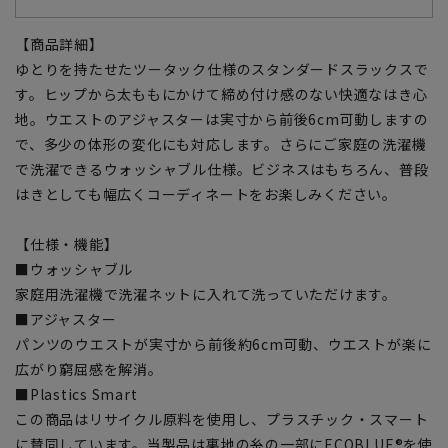
【商品詳細】
ゆとりを持たせたツータック仕様のスタンダードスラックスで
す。ヒップから太ももにかけて締め付け感のない快適なはき心
地。ウエストのアジャスターは実寸から前後6cm可動しますの
で、多少の体形の変化にも対応します。さらにご家庭の洗濯機
で洗濯できるウォッシャブル仕様。ビジネスはもちろん、普段
はきとしても幅広くコーディネートをお楽しみください。
【仕様・機能】
■ウォッシャブル
家庭用洗濯機で洗濯ネットに入れて洗っていただけます。
■アジャスター
パンツのウエストが実寸から前後約6cm可動、ウエストが楽に
広がり窮屈感を解消。
■Plastics Smart
この商品はリサイクル原料を使用し、プラスチック・スマート
に賛同しています。当製品は裏地の糸の一部にECOBLUE®を使