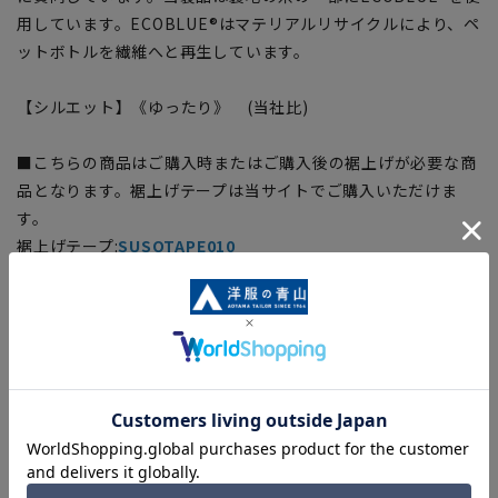
用しています。ECOBLUE®はマテリアルリサイクルにより、ペ
ットボトルを繊維へと再生しています。
【シルエット】《ゆったり》 (当社比)
■こちらの商品はご購入時またはご購入後の裾上げが必要な商
品となります。裾上げテープは当サイトでご購入いただけま
す。
裾上げテープ:
SUSOTAPE010
※こちらの商品は在庫切れの場合がございます。
【商品に関するご注意】
■商品画像はサンプルのため、色味やサイズ等の仕様に変更が
ある場合がございますので、予めご了承ください。
■ゆとり感には個人差があります。サイズ表を確認の上、ご購
入の目安としてご利用ください。
■生地や仕様・デザインにより、着用感や実際のサイズ表に若
干の誤差が生じる場合がございます。予めご了承ください。