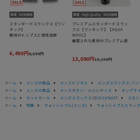
スタンダードスラックス【ワン
プレミアムスタンダードスラッ
タック】
クス【ワンタック】【AQUA
無地のトップスと相性抜群
WOOL】
厳選された素材のプレミアム感
6,490円
8,690円
13,090円
15,290円
ホーム
メンズの商品
メンズビジネス
メンズスラックス パン
ホーム
メンズの商品
メンズ大きい・小さいサイズ
キングサイ
ホーム
セットセール
メンズスラックス2BUY10%OFF
スタン
ホーム
特集
ウォッシャブル(メンズ)
ウォッシャブルスラック