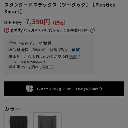
スタンダードスラックス【ツータック】【Plastics
Smart】
7,590円
8,690円
なら
月々1,265円
から。分割手数料無料
WEB会員なら
37
pt獲得
送料 全国一律
550
円（店舗受取なら
無料
）
お届けから
8
日以内の返品交換可
詳細
一部対象外商品あり
お届け日を調べる
詳細
173cm / 70kg
82
Find your size
カラー