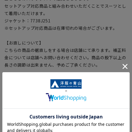
セットアップ対応商品と組み合わせいただくことでスーツとし
て着用いただけます。
ジャケット：7738J251
※セットアップ対応商品は在庫切れの場合がございます。
【お直しについて】
こちらの商品の裾直しをする場合は店舗にて承ります。補正料
金については店舗へお問い合わせください。商品の股下以上の
長さの調節は出来ません、予めご了承ください。
【ウエスト対応サイズ】
[76/S]ウエスト:76～79cm
[79/M]ウエスト:79～82cm
[82/L]ウエスト:82～85cm
[85/LL]ウエスト:85～88cm
[88/3L]ウエスト:88～91cm
[91/4L]ウエスト:91～94cm
[94/WideM]ウエスト:94～97cm