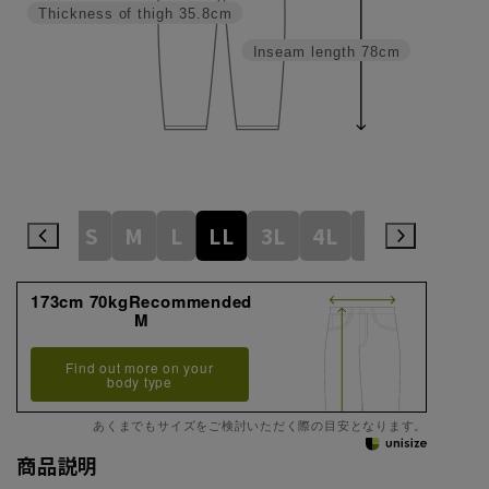
Thickness of thigh
35.8cm
Inseam length
78cm
S
M
L
LL
3L
4L
WideM
Wi
173cm 70kgRecommended
M
Find out more on your
body type
あくまでもサイズをご検討いただく際の目安となります。
商品説明