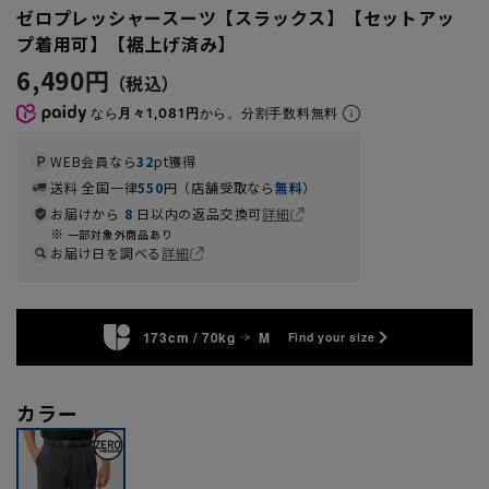
ゼロプレッシャースーツ【スラックス】【セットアッ
プ着用可】【裾上げ済み】
6,490円
なら
月々1,081円
から。分割手数料無料
WEB会員なら
32
pt獲得
送料 全国一律
550
円（店舗受取なら
無料
）
お届けから
8
日以内の返品交換可
詳細
一部対象外商品あり
お届け日を調べる
詳細
173cm / 70kg
M
Find your size
カラー