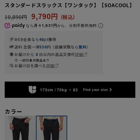
スタンダードスラックス【ワンタック】【SOACOOL】
9,790円
10,890円
なら
月々1,631円
から。分割手数料無料
WEB会員なら
48
pt獲得
送料 全国一律
550
円（店舗受取なら
無料
）
お届けから
8
日以内の返品交換可
詳細
一部対象外商品あり
お届け日を調べる
詳細
173cm / 70kg
82
Find your size
カラー