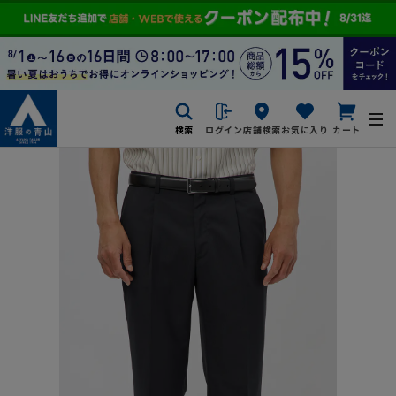
検索
ログイン
店舗検索
お気に入り
カート