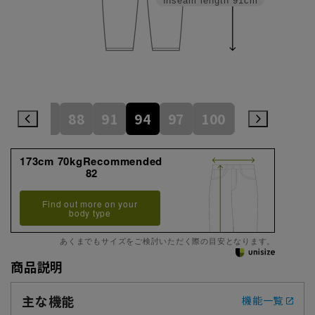
Inseam length
91cm
82
85
88
91
94
97
100
105
110
173cm 70kgRecommended
82
Find out more on your
body type
あくまでもサイズをご検討いただく際の目安となります。
商品説明
主な機能
機能一覧