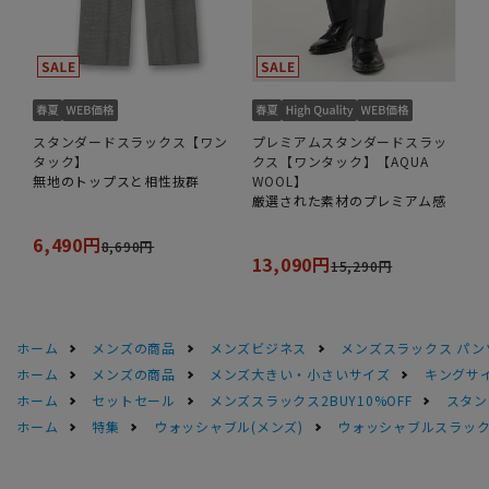
スタンダードスラックス【ワン
プレミアムスタンダードスラッ
タック】
クス【ワンタック】【AQUA
無地のトップスと相性抜群
WOOL】
厳選された素材のプレミアム感
6,490円
8,690円
13,090円
15,290円
ホーム
メンズの商品
メンズビジネス
メンズスラックス パン
ホーム
メンズの商品
メンズ大きい・小さいサイズ
キングサイ
ホーム
セットセール
メンズスラックス2BUY10%OFF
スタン
ホーム
特集
ウォッシャブル(メンズ)
ウォッシャブルスラック