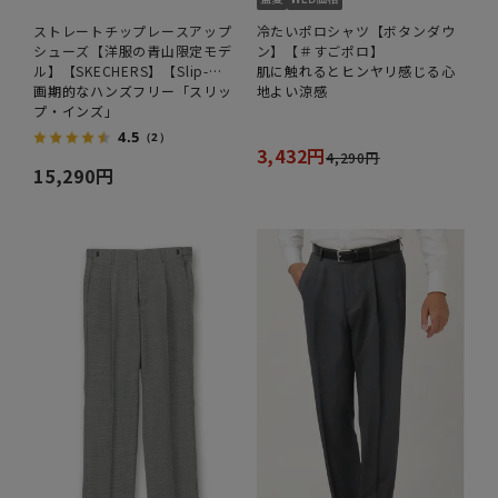
ストレートチップレースアップ
冷たいポロシャツ【ボタンダウ
シューズ【洋服の青山限定モデ
ン】【＃すごポロ】
ル】【SKECHERS】【Slip-
肌に触れるとヒンヤリ感じる心
ins】
画期的なハンズフリー「スリッ
地よい涼感
プ・インズ」
4.5
（2）
3,432円
4,290円
15,290円