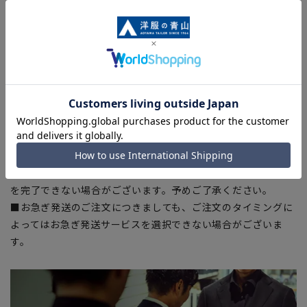
入の目安としてご利用ください。
■生地や仕様・デザインにより、着用感や実際のサイズ表に若
干の誤差が生じる場合がございます。予めご了承ください。
■サイズスペックは仕上がりサイズを記載しております。一
部、商品現物におすすめサイズ(ヌードサイズ)を記載している
商品もございます。
■ブラウザやお使いのモニター環境、また撮影時の室内外の光
加減により、実際の商品と掲載画像の色味が異なる場合がござ
います。
■店舗や各モールサイトと商品在庫を共有しております関係
上、ご注文いただいたタイミングにより欠品が発生し、ご注文
を完了できない場合がございます。予めご了承ください。
■お急ぎ発送のご注文につきましても、ご注文のタイミングに
よってはお急ぎ発送サービスを選択できない場合がございま
す。