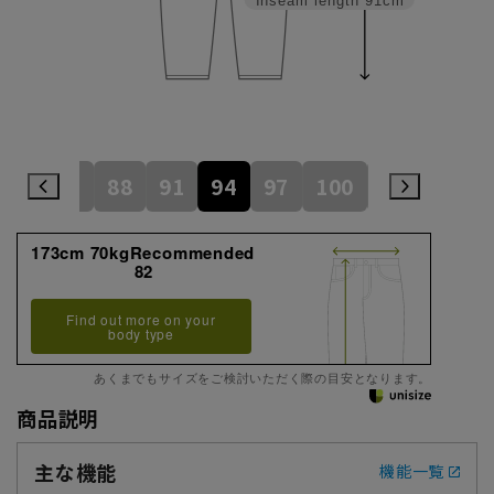
Inseam length
91cm
82
85
88
91
94
97
100
105
110
173cm 70kgRecommended
82
Find out more on your
body type
あくまでもサイズをご検討いただく際の目安となります。
商品説明
主な機能
機能一覧