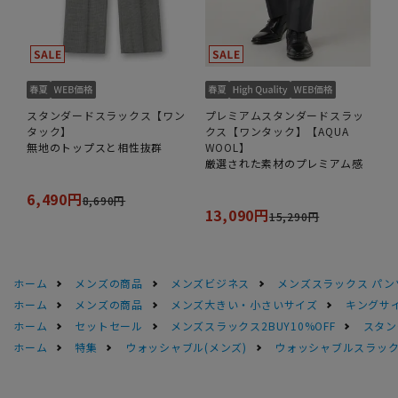
スタンダードスラックス【ワン
プレミアムスタンダードスラッ
タック】
クス【ワンタック】【AQUA
無地のトップスと相性抜群
WOOL】
厳選された素材のプレミアム感
6,490円
8,690円
13,090円
15,290円
ホーム
メンズの商品
メンズビジネス
メンズスラックス パン
ホーム
メンズの商品
メンズ大きい・小さいサイズ
キングサイ
ホーム
セットセール
メンズスラックス2BUY10%OFF
スタン
ホーム
特集
ウォッシャブル(メンズ)
ウォッシャブルスラック