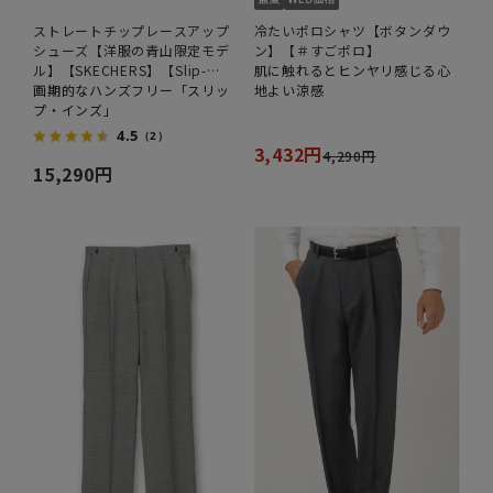
ストレートチップレースアップ
冷たいポロシャツ【ボタンダウ
シューズ【洋服の青山限定モデ
ン】【＃すごポロ】
ル】【SKECHERS】【Slip-
肌に触れるとヒンヤリ感じる心
ins】
画期的なハンズフリー「スリッ
地よい涼感
プ・インズ」
4.5
（2）
3,432円
4,290円
15,290円