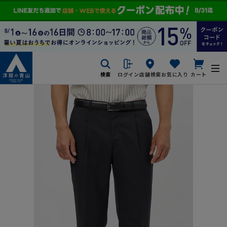
検索
ログイン
店舗検索
お気に入り
カート