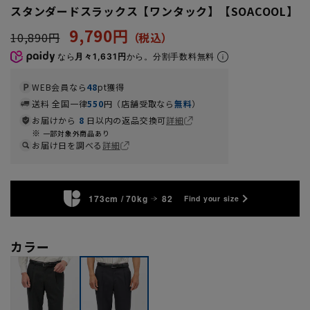
スタンダードスラックス【ワンタック】【SOACOOL】
9,790円
10,890円
なら
月々1,631円
から。分割手数料無料
WEB会員なら
48
pt獲得
送料 全国一律
550
円（店舗受取なら
無料
）
お届けから
8
日以内の返品交換可
詳細
一部対象外商品あり
お届け日を調べる
詳細
173cm / 70kg
82
Find your size
カラー