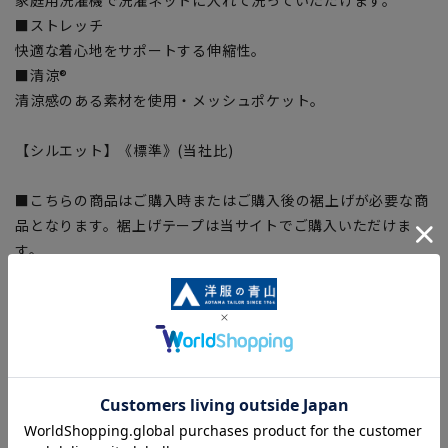
■ストレッチ
快適な着心地をサポートする伸縮性。
■清涼®
清涼感のある素材を使用・メッシュポケット。
【シルエット】《標準》(当社比)
■こちらの商品はご購入時またはご購入後の裾上げが必要な商
品となります。裾上げテープは当サイトでご購入いただけま
す。
裾上げテープ:
SUSOTAPE010
※こちらの商品は在庫切れの場合がございます。
【商品に関するご注意】
■商品画像はサンプルのため、色味やサイズ等の仕様に変更が
ある場合がございますので、予めご了承ください。
■ゆとり感には個人差があります。サイズ表を確認の上、ご購