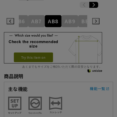
AB5
AB6
AB7
AB8
AB9
BE3
BE4
Check the recommended
size
Try this item on
あくまでもサイズをご検討いただく際の目安となります。
商品説明
主な機能
機能一覧