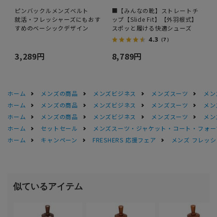
ピンバックルメンズベルト
■【みんなの靴】ストレートチ
就活・フレッシャーズにもおす
ップ【Slide Fit】【外羽根式】
すめのベーシックデザイン
スポッと履ける快適シューズ
4.3
（7）
3,289円
8,789円
ホーム
メンズの商品
メンズビジネス
メンズスーツ
メン
ホーム
メンズの商品
メンズビジネス
メンズスーツ
メン
ホーム
メンズの商品
メンズビジネス
メンズスーツ
メン
ホーム
セットセール
メンズスーツ・ジャケット・コート・フォーマル
ホーム
キャンペーン
FRESHERS 応援フェア
メンズ フレッシ