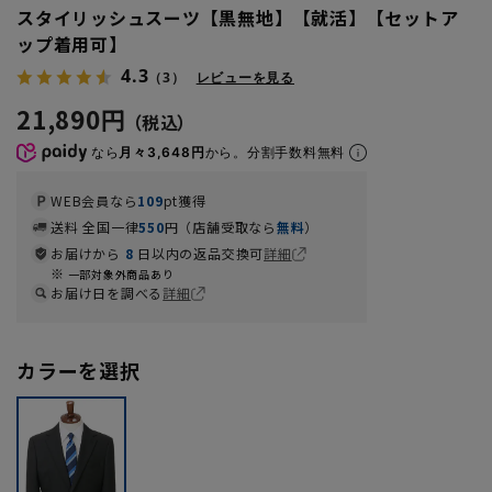
スタイリッシュスーツ【黒無地】【就活】【セットア
ップ着用可】
4.3
（3）
レビューを見る
21,890円
なら
月々3,648円
から。分割手数料無料
WEB会員なら
109
pt獲得
送料 全国一律
550
円（店舗受取なら
無料
）
お届けから
8
日以内の返品交換可
詳細
一部対象外商品あり
お届け日を調べる
詳細
カラーを選択