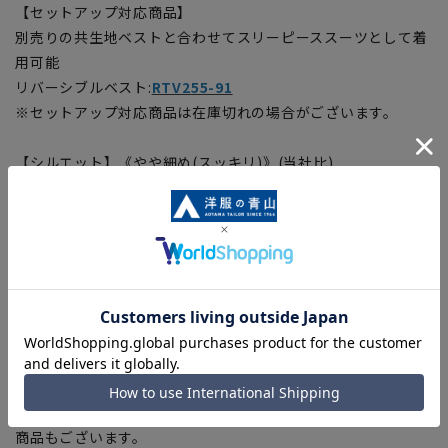
【セットアップ対応商品】
別売りの共生地ベストと合わせてスリーピーススーツとして着
用可能
リバーシブルベスト:
RTV255-91
※セットアップ対応商品は在庫切れの場合がございます。
【シルエット】《やや細め(スッキリ)》(当社比)
【商品に関するご注意】
■商品画像はサンプルのため、色味やサイズ等の仕様に変更が
ある場合がございますので、予めご了承ください。
■ゆとり感には個人差があります。サイズ表を確認の上、ご購
入の目安としてご利用ください。
■生地や仕様・デザインにより、着用感や実際のサイズ表に若
干の誤差が生じる場合がございます。予めご了承ください。
■サイズスペックは仕上がりサイズを記載しております。一
部、商品現物におすすめサイズ(ヌードサイズ)を記載している
商品もございます。