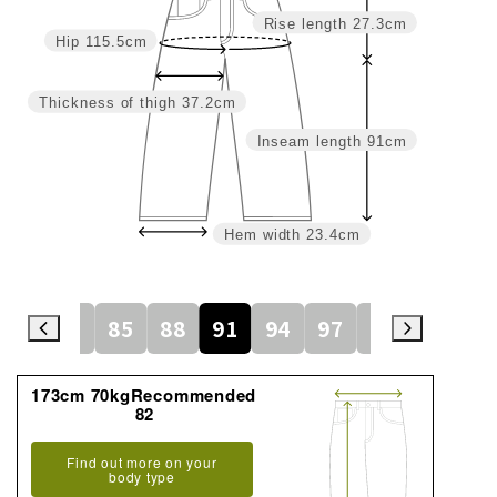
Rise length
27.3cm
Hip
115.5cm
Thickness of thigh
37.2cm
Inseam length
91cm
Hem width
23.4cm
79
82
85
88
91
94
97
100
105
173cm 70kgRecommended
82
Find out more on your
body type