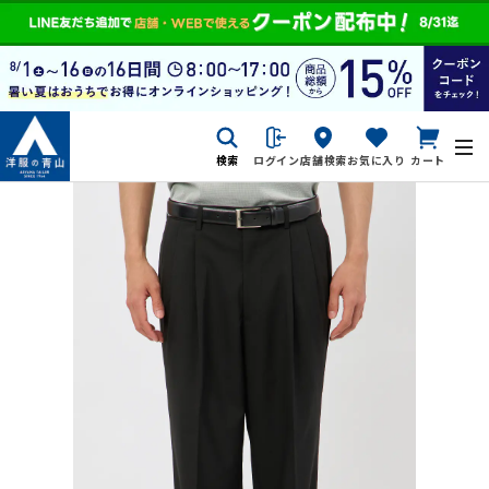
検索
ログイン
店舗検索
お気に入り
カート