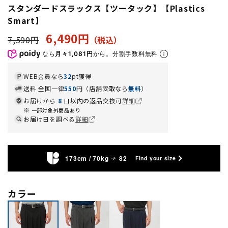
スタンダードスラックス【ツータック】【Plastics
Smart】
6,490円
7,590円
なら
月々1,081円
から。分割手数料無料
WEB会員なら
32
pt獲得
送料 全国一律
550
円（店舗受取なら
無料
）
お届けから
8
日以内の返品交換可
詳細
一部対象外商品あり
お届け日を調べる
詳細
173cm / 70kg
82
Find your size
カラー