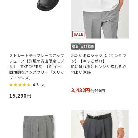
ストレートチップレースアップ
冷たいポロシャツ【ボタンダウ
シューズ【洋服の青山限定モデ
ン】【＃すごポロ】
ル】【SKECHERS】【Slip-
肌に触れるとヒンヤリ感じる心
ins】
画期的なハンズフリー「スリッ
地よい涼感
プ・インズ」
4.5
（2）
3,432円
4,290円
15,290円