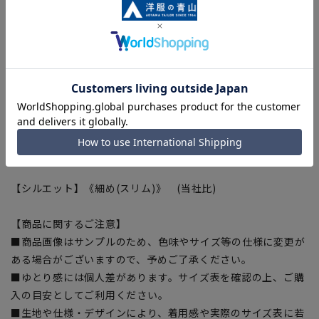
学。常に最高の着心地を追求する、メイドインジャパンのスピ
リットです。
■キュプラ裏地
ジャケットの裏地に静電気を抑え吸湿性に優れたコットン由来
の繊維ベンベルグ®裏地を採用。静電気を抑え虜になるほどの
滑らかな袖通し、快適な着心地をサポート。
■アジャスター
スラックスのウエストに実寸から前後6cm可動するアジャスタ
ーを採用、多少のお腹の変化に対応可能。
【シルエット】《細め(スリム)》 (当社比)
【商品に関するご注意】
■商品画像はサンプルのため、色味やサイズ等の仕様に変更が
ある場合がございますので、予めご了承ください。
■ゆとり感には個人差があります。サイズ表を確認の上、ご購
入の目安としてご利用ください。
■生地や仕様・デザインにより、着用感や実際のサイズ表に若