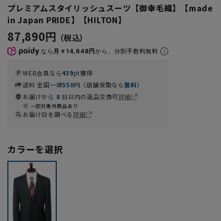
プレミアムスタイリッシュスーツ【御幸毛織】【made
in Japan PRIDE】【HILTON】
87,890円
なら
月々14,648円
から。分割手数料無料
WEB会員なら
439
pt獲得
送料 全国一律
550
円（店舗受取なら
無料
）
お届けから
8
日以内の返品交換可
詳細
一部対象外商品あり
お届け日を調べる
詳細
カラーを選択