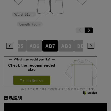
Waist
51cm
Length
75cm
AB4
AB5
AB6
AB7
AB8
BE3
BE4
Check the recommended
size
Try this item on
あくまでもサイズをご検討いただく際の目安となります。
商品説明