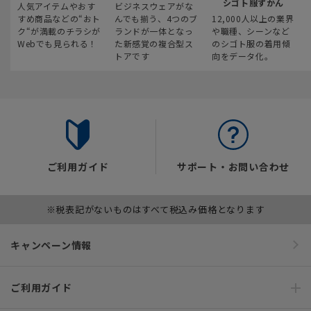
シゴト服ずかん
人気アイテムやおす
ビジネスウェアがな
すめ商品などの“おト
んでも揃う、4つのブ
12,000人以上の業界
ク“が満載のチラシが
ランドが一体となっ
や職種、シーンなど
Webでも見られる！
た新感覚の複合型ス
のシゴト服の着用傾
トアです
向をデータ化。
ご利用ガイド
サポート・お問い合わせ
※税表記がないものはすべて税込み価格となります
キャンペーン情報
ご利用ガイド