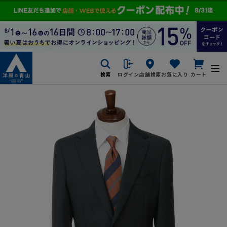
検索
ログイン
店舗検索
お気に入り
カート