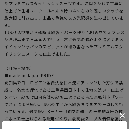
たプレミアムスタイリッシュスーツです。時間をかけて丁寧に
仕上げた生地は、ウール本来の持つふくらみと優しいタッチを
最大限に引き出し、上品で色気のある光沢感を生み出していま
す。
1:服地 2:型紙から裁断 3:縫製・パーツ作り 4:組み立て 5:プレス
から検品まで日本国内で行い、常に最高の着心地を追求するメ
イドインジャパンのスピリットが積み重なったプレミアムスタ
イリッシュスーツに仕上げました。
【仕様・機能】
■made in Japan PRIDE
愛知県でヨーロピアン製織法を日本流にアレンジした方法で製
織し、名水の産地である三重県四日市市で生地を洗い・仕上げ
を行い、縫製は国内有数の縫製工場である青森県弘前市『ワー
クス』による縫い。服地の生産から縫製まで国内で一貫して行
っています。最高服地メーカー『御幸毛織』の伝統的な匠の技
によって仕上げられる服地づくり。最高級スーツの価値を裏打
ちする縫製。細かいディテールの積み重ね、堆積していく哲