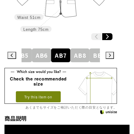
Waist
51cm
Length
75cm
AB4
AB5
AB6
AB7
AB8
BE3
BE4
Check the recommended
size
Try this item on
あくまでもサイズをご検討いただく際の目安となります。
商品説明