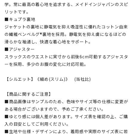
学。常に最高の着心地を追求する、メイドインジャパンのスピ
リットです。
■キュプラ裏地
ジャケットの裏地に静電気を抑え吸湿性に優れたコットン由来
の繊維ベンベルグ®裏地を採用。静電気を抑え虜になるほどの
滑らかな袖通し、快適な着心地をサポート。
■アジャスター
スラックスのウエストに実寸から前後6cm可動するアジャスタ
ーを採用、多少のお腹の変化に対応可能。
【シルエット】《細め(スリム)》 (当社比)
【商品に関するご注意】
■商品画像はサンプルのため、色味やサイズ等の仕様に変更が
ある場合がございますので、予めご了承ください。
■ゆとり感には個人差があります。サイズ表を確認の上、ご購
入の目安としてご利用ください。
■生地や仕様・デザインにより、着用感や実際のサイズ表に若