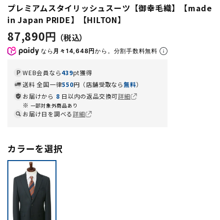
プレミアムスタイリッシュスーツ【御幸毛織】【made
in Japan PRIDE】【HILTON】
87,890円
なら
月々14,648円
から。分割手数料無料
WEB会員なら
439
pt獲得
送料 全国一律
550
円（店舗受取なら
無料
）
お届けから
8
日以内の返品交換可
詳細
一部対象外商品あり
お届け日を調べる
詳細
カラーを選択