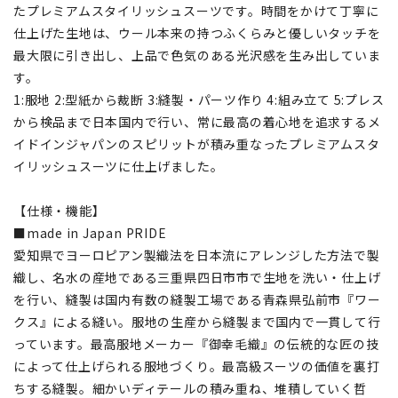
たプレミアムスタイリッシュスーツです。時間をかけて丁寧に
仕上げた生地は、ウール本来の持つふくらみと優しいタッチを
最大限に引き出し、上品で色気のある光沢感を生み出していま
す。
1:服地 2:型紙から裁断 3:縫製・パーツ作り 4:組み立て 5:プレス
から検品まで日本国内で行い、常に最高の着心地を追求するメ
イドインジャパンのスピリットが積み重なったプレミアムスタ
イリッシュスーツに仕上げました。
【仕様・機能】
■made in Japan PRIDE
愛知県でヨーロピアン製織法を日本流にアレンジした方法で製
織し、名水の産地である三重県四日市市で生地を洗い・仕上げ
を行い、縫製は国内有数の縫製工場である青森県弘前市『ワー
クス』による縫い。服地の生産から縫製まで国内で一貫して行
っています。最高服地メーカー『御幸毛織』の伝統的な匠の技
によって仕上げられる服地づくり。最高級スーツの価値を裏打
ちする縫製。細かいディテールの積み重ね、堆積していく哲