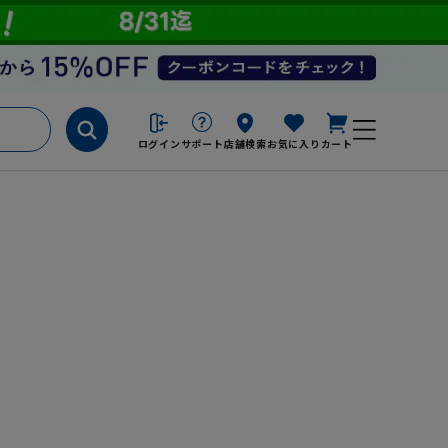
ログイン
サポート
店舗検索
お気に入り
カート