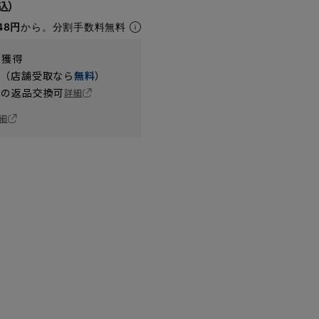
48円
から。分割手数料無料
t獲得
円（店舗受取なら
無料
）
の返品交換可
詳細
細