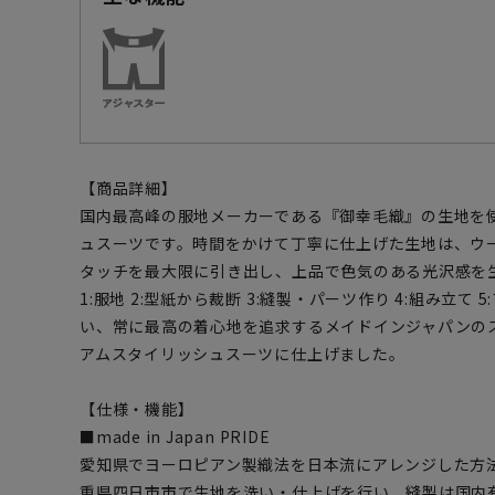
【商品詳細】
国内最高峰の服地メーカーである『御幸毛織』の生地を
ュスーツです。時間をかけて丁寧に仕上げた生地は、ウ
タッチを最大限に引き出し、上品で色気のある光沢感を
1:服地 2:型紙から裁断 3:縫製・パーツ作り 4:組み立
い、常に最高の着心地を追求するメイドインジャパンの
アムスタイリッシュスーツに仕上げました。
【仕様・機能】
■made in Japan PRIDE
愛知県でヨーロピアン製織法を日本流にアレンジした方
重県四日市市で生地を洗い・仕上げを行い、縫製は国内