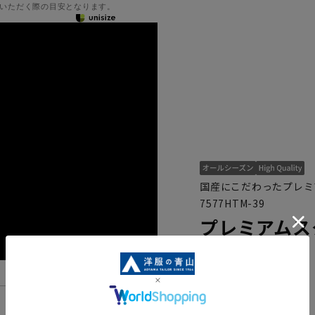
いただく際の目安となります。
国産にこだわったプレミ
7577HTM-39
プレミアムス
織】【made i
【HILTON】
機能一覧