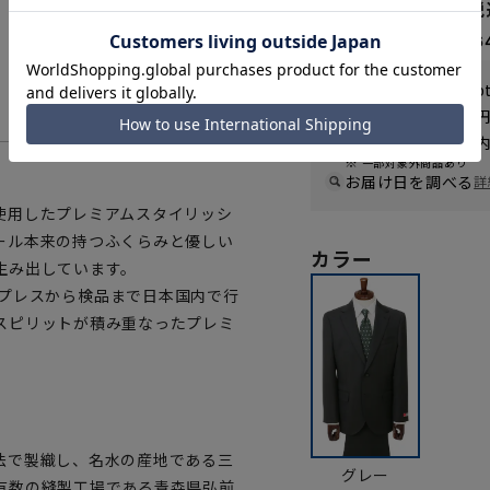
87,890円
なら
月々14,6
WEB会員なら
439
p
送料 全国一律
550
お届けから
8
日以内
一部対象外商品あり
お届け日を調べる
詳
使用したプレミアムスタイリッシ
ール本来の持つふくらみと優しい
カラー
生み出しています。
て 5:プレスから検品まで日本国内で行
スピリットが積み重なったプレミ
法で製織し、名水の産地である三
グレー
有数の縫製工場である青森県弘前