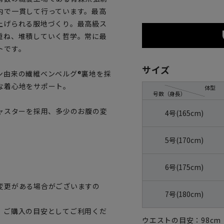
内で一貫して行っています。最高
上げられる服地づくり。最高級ス
重ね、堆積していく哲学。常に最
トです。
サイズ
ン由来の繊維ベンベルグ®裏地を採
な着心地をサポート。
体型
号数（身長）
ャスターを採用、多少のお腹の変
4号(165cm)
5号(170cm)
6号(175cm)
変更がある場合がございますの
7号(180cm)
、ご購入の目安としてご利用くだ
ウエストの目安：
98
cm