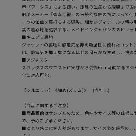
市『ワークス』による縫い。服地の生産から縫製まで国
服地メーカー『御幸毛織』の伝統的な匠の技によって仕
ーツの価値を裏打ちする縫製。細かいディテールの積み
高の着心地を追求する、メイドインジャパンのスピリッ
■キュプラ裏地
ジャケットの裏地に静電気を抑え吸湿性に優れたコット
用。静電気を抑え虜になるほどの滑らかな袖通し、快適
■アジャスター
スラックスのウエストに実寸から前後6cm可動するアジ
化に対応可能。
【シルエット】《細め(スリム)》 (当社比)
【商品に関するご注意】
■商品画像はサンプルのため、色味やサイズ等の仕様に
で、予めご了承ください。
■ゆとり感には個人差があります。サイズ表を確認の上
さい。