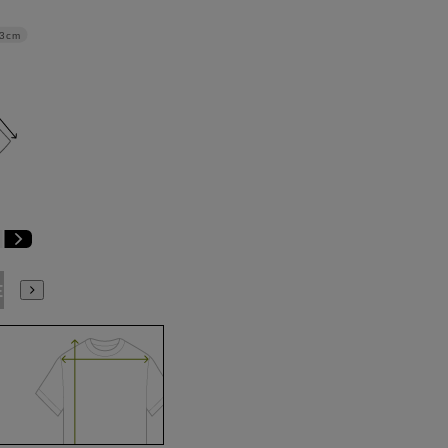
3cm
E3
BE4
BE5
BE6
BE7
BE8
YA4
YA5
YA6