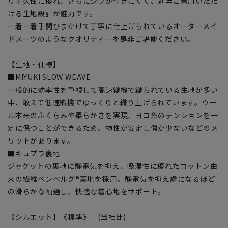
り耐久性に優れ、さらにシワが付きにくく、通年ご着用いただ
ける生地設計が魅力です。
一着一着手間ひまかけて丁寧に仕上げられているオーダーメイ
ドスーツのようなクオリティーを是非ご堪能ください。
【生地・仕様】
■MIYUKI SLOW WEAVE
一般的に効率性を重視して高速織機で織られている生地が多い
中、敢えて低速織機でゆっくりと織り上げられています。ウー
ル本来のふくらみや柔らかさを実現、ヨコ糸のテンションを一
定に保つことができるため、物性が安定し傷が少ないなどのメ
リットがあります。
■キュプラ裏地
ジャケットの裏地に静電気を抑え、吸湿性に優れたコットン由
来の繊維ベンベルグ®裏地を採用。静電気を抑え虜になるほど
の滑らかな袖通し、快適な着心地をサポート。
【シルエット】《標準》 (当社比)