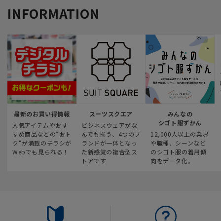
INFORMATION
最新のお買い得情報
スーツスクエア
みんなの
シゴト服ずかん
人気アイテムやおす
ビジネスウェアがな
すめ商品などの“おト
んでも揃う、4つのブ
12,000人以上の業界
ク“が満載のチラシが
ランドが一体となっ
や職種、シーンなど
Webでも見られる！
た新感覚の複合型ス
のシゴト服の着用傾
トアです
向をデータ化。