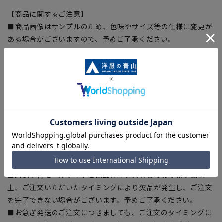
【商品に関するご注意】
■商品画像はサンプルのため、色味やサイズ等の仕様に変更が
ある場合がございますので、予めご了承ください。
■ゆとり感には個人差があります。サイズ表を確認の上、ご購
入の目安としてご利用ください。
■生地や仕様・デザインにより、着用感や実際のサイズ表に若
干の誤差が生じる場合がございます。予めご了承ください。
■サイズスペックは仕上がりサイズを記載しております。一
部、商品現物におすすめサイズ(ヌードサイズ)を記載している
商品もございます。
■ブラウザやお使いのモニター環境、また撮影時の室内外の光
加減により、実際の商品と掲載画像の色味が異なる場合がござ
います。
■店舗や各モールサイトと商品在庫を共有しております関係
上、ご注文いただいたタイミングにより欠品が発生し、ご注文
を完了できない場合がございます。予めご了承ください。
■お急ぎ発送のご注文につきましても、ご注文のタイミングに