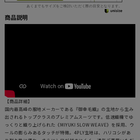
あくまでもサイズをご検討いただく際の目安となります。
商品説明
【商品詳細】
国内最高峰の服地メーカーである『御幸毛織』の生地から生み
出されるトップクラスのプレミアムスーツです。低速織機でゆ
っくりと織り上げられた《MIYUKI SLOW WEAVE》を採用、ウ
ールの膨らみあるタッチが特徴。4PLY生地は、ハリコシがあ