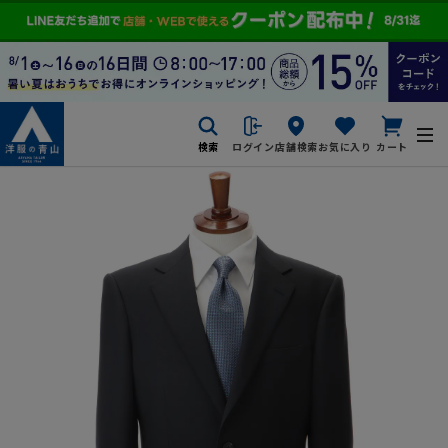
検索
ログイン
店舗検索
お気に入り
カート