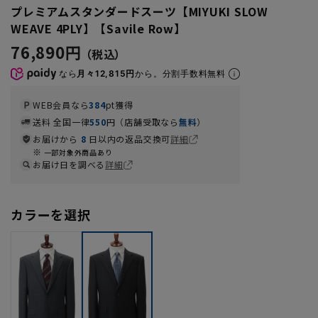
プレミアムスタンダードスーツ【MIYUKI SLOW
WEAVE 4PLY】【Savile Row】
76,890円
なら
月々12,815円
から。分割手数料無料
WEB会員なら
384
pt獲得
送料 全国一律
550
円（店舗受取なら
無料
）
お届けから
8
日以内の返品交換可
詳細
一部対象外商品あり
お届け日を調べる
詳細
カラーを選択