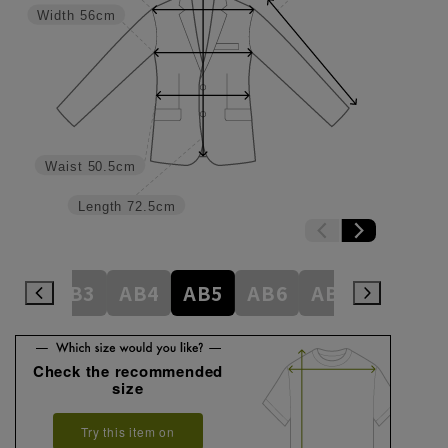
Width
56cm
Waist
50.5cm
Length
72.5cm
A8
AB3
AB4
AB5
AB6
AB7
AB8
Check the recommended
size
Try this item on