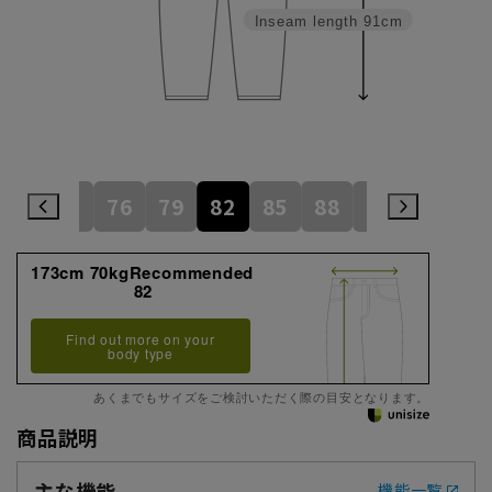
Inseam length
91cm
73
76
79
82
85
88
91
94
173cm 70kgRecommended
82
Find out more on your
body type
あくまでもサイズをご検討いただく際の目安となります。
商品説明
主な機能
機能一覧