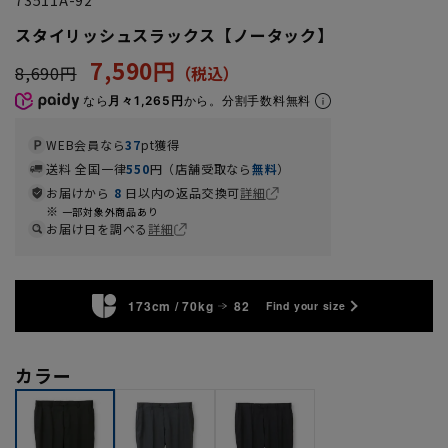
スタイリッシュスラックス【ノータック】
7,590円
8,690円
なら
月々1,265円
から。分割手数料無料
WEB会員なら
37
pt獲得
送料 全国一律
550
円（店舗受取なら
無料
）
お届けから
8
日以内の返品交換可
詳細
一部対象外商品あり
お届け日を調べる
詳細
173cm / 70kg
82
Find your size
カラー