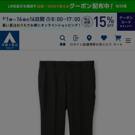
検索
ログイン
店舗検索
お気に入り
カート