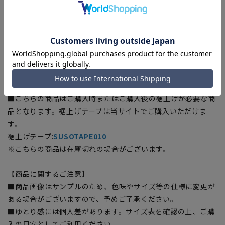
[88]ウエスト:90cm ヒップ:108.9cm 股上:25cm 股下:91cm
渡り幅:34.2cm
[91]ウエスト:93cm ヒップ:109.8cm 股上:25cm 股下:91cm
渡り幅:34.3cm
[94]ウエスト:96cm ヒップ:112.5cm 股上:25cm 股下:91cm
渡り幅:35cm
■こちらの商品はご購入時またはご購入後の裾上げが必要な商
品となります。裾上げテープは当サイトでご購入いただけま
す。
裾上げテープ:
SUSOTAPE010
※こちらの商品は在庫切れの場合がございます。
【商品に関するご注意】
■商品画像はサンプルのため、色味やサイズ等の仕様に変更が
ある場合がございますので、予めご了承ください。
■ゆとり感には個人差があります。サイズ表を確認の上、ご購
入の目安としてご利用ください。