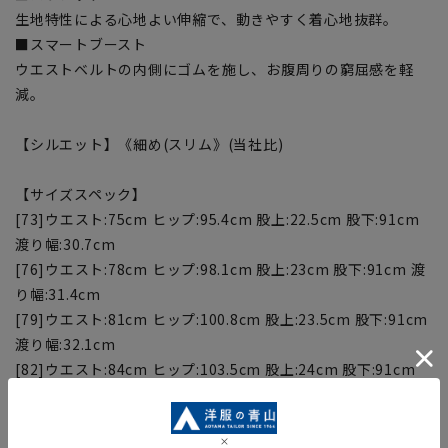
生地特性による心地よい伸縮で、動きやすく着心地抜群。
■スマートブースト
ウエストベルトの内側にゴムを施し、お腹周りの窮屈感を軽
減。
【シルエット】《細め(スリム》(当社比)
【サイズスペック】
[73]ウエスト:75cm ヒップ:95.4cm 股上:22.5cm 股下:91cm
渡り幅:30.7cm
[76]ウエスト:78cm ヒップ:98.1cm 股上:23cm 股下:91cm 渡
り幅:31.4cm
[79]ウエスト:81cm ヒップ:100.8cm 股上:23.5cm 股下:91cm
渡り幅:32.1cm
[82]ウエスト:84cm ヒップ:103.5cm 股上:24cm 股下:91cm
渡り幅:32.8cm
[85]ウエスト:87cm ヒップ:106.2cm 股上:24.5cm 股下:91cm
渡り幅:33.5cm