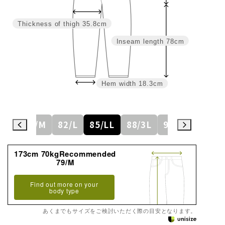
Thickness of thigh
35.8cm
Inseam length
78cm
Hem width
18.3cm
6/S
79/M
82/L
85/LL
88/3L
91/4L
94
173cm 70kgRecommended
79/M
Find out more on your
body type
あくまでもサイズをご検討いただく際の目安となります。