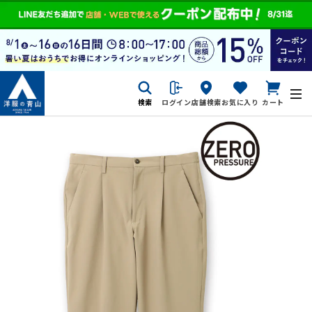
検索
ログイン
店舗検索
お気に入り
カート