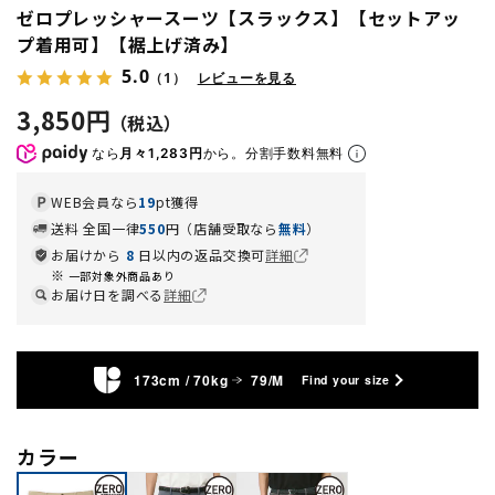
ゼロプレッシャースーツ【スラックス】【セットアッ
プ着用可】【裾上げ済み】
5.0
（1）
レビューを見る
3,850円
なら
月々1,283円
から。分割手数料無料
WEB会員なら
19
pt獲得
送料 全国一律
550
円（店舗受取なら
無料
）
お届けから
8
日以内の返品交換可
詳細
一部対象外商品あり
お届け日を調べる
詳細
173cm / 70kg
79/M
Find your size
カラー