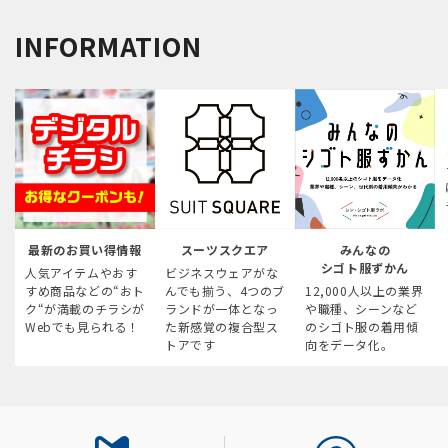
INFORMATION
最新のお買い得情報
スーツスクエア
みんなの
シゴト服ずかん
人気アイテムやおす
ビジネスウェアがな
すめ商品などの“おト
んでも揃う、4つのブ
12,000人以上の業界
ク“が満載のチラシが
ランドが一体となっ
や職種、シーンなど
Webでも見られる！
た新感覚の複合型ス
のシゴト服の着用傾
トアです
向をデータ化。