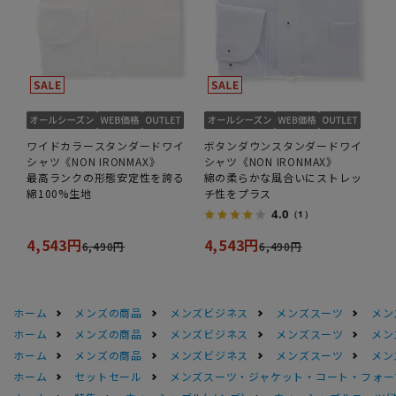
ワイドカラースタンダードワイ
ボタンダウンスタンダードワイ
シャツ《NON IRONMAX》
シャツ《NON IRONMAX》
最高ランクの形態安定性を誇る
綿の柔らかな風合いにストレッ
綿100%生地
チ性をプラス
4.0
（1）
4,543円
4,543円
6,490円
6,490円
ホーム
メンズの商品
メンズビジネス
メンズスーツ
メン
ホーム
メンズの商品
メンズビジネス
メンズスーツ
メン
ホーム
メンズの商品
メンズビジネス
メンズスーツ
メン
ホーム
セットセール
メンズスーツ・ジャケット・コート・フォーマル