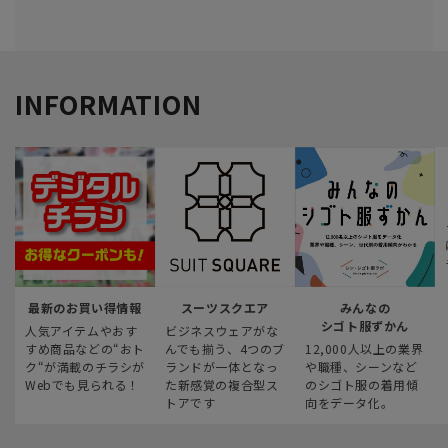
INFORMATION
最新のお買い得情報
スーツスクエア
みんなの
シゴト服ずかん
人気アイテムやおす
ビジネスウェアがな
すめ商品などの“おト
んでも揃う、4つのブ
12,000人以上の業界
ク“が満載のチラシが
ランドが一体となっ
や職種、シーンなど
Webでも見られる！
た新感覚の複合型ス
のシゴト服の着用傾
トアです
向をデータ化。