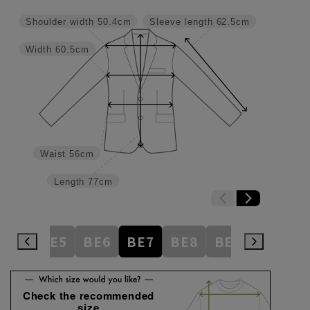
Shoulder width
50.4cm
Sleeve length
62.5cm
Width
60.5cm
Waist
56cm
Length
77cm
BE4
BE5
BE6
BE7
BE8
BE9
BE10
Check the recommended
size