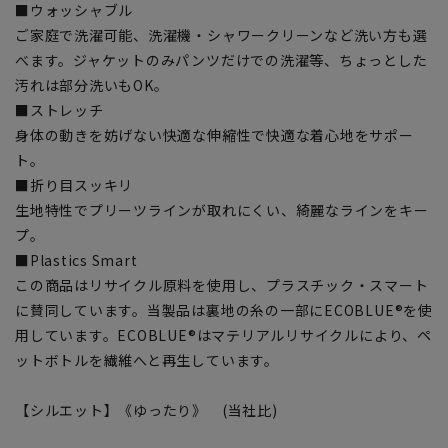
■ウォッシャブル
ご家庭で洗濯可能、洗濯機・シャワークリーンなど洗い方も選
べます。ジャケットのみパンツだけでの洗濯等、ちょっとした
汚れは部分洗いもOK。
■ストレッチ
身体の動きを妨げない快適な伸縮性で快適な着心地をサポー
ト。
■折り目スッキリ
生地特性でプリーツラインが取れにくい、綺麗なラインをキー
プ。
■Plastics Smart
この商品はリサイクル原料を使用し、プラスチック・スマート
に賛同しています。当製品は裏地の糸の一部にECOBLUE®を使
用しています。ECOBLUE®はマテリアルリサイクルにより、ペ
ットボトルを繊維へと再生しています。
【シルエット】《ゆったり》 (当社比)