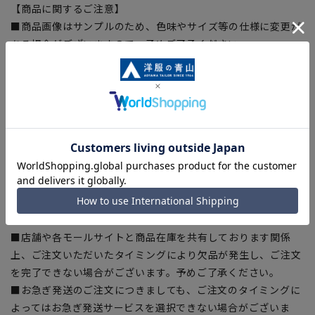
【商品に関するご注意】
■商品画像はサンプルのため、色味やサイズ等の仕様に変更が
ある場合がございますので、予めご了承ください。
■ゆとり感には個人差があります。サイズ表を確認の上、ご購
入の目安としてご利用ください。
■生地や仕様・デザインにより、着用感や実際のサイズ表に若
干の誤差が生じる場合がございます。予めご了承ください。
■サイズスペックは仕上がりサイズを記載しております。一
部、商品現物におすすめサイズ(ヌードサイズ)を記載している
商品もございます。
■ブラウザやお使いのモニター環境、また撮影時の室内外の光
加減により、実際の商品と掲載画像の色味が異なる場合がござ
います。
■店舗や各モールサイトと商品在庫を共有しております関係
上、ご注文いただいたタイミングにより欠品が発生し、ご注文
を完了できない場合がございます。予めご了承ください。
■お急ぎ発送のご注文につきましても、ご注文のタイミングに
よってはお急ぎ発送サービスを選択できない場合がございま