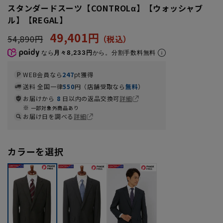
スタンダードスーツ【CONTROLα】【ウォッシャブ
ル】【REGAL】
49,401円
54,890円
なら
月々8,233円
から。分割手数料無料
WEB会員なら
247
pt獲得
送料 全国一律
550
円（店舗受取なら
無料
）
お届けから
8
日以内の返品交換可
詳細
一部対象外商品あり
お届け日を調べる
詳細
カラーを選択