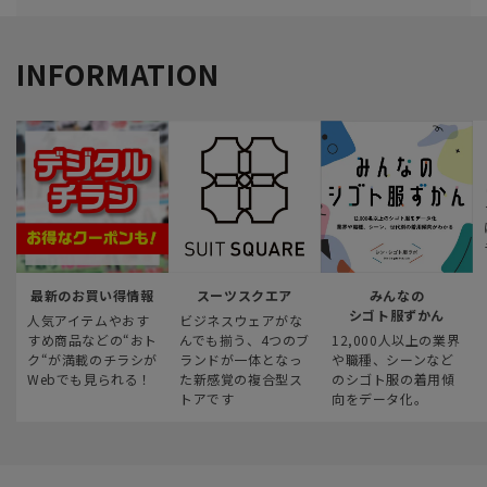
INFORMATION
最新のお買い得情報
スーツスクエア
みんなの
シゴト服ずかん
人気アイテムやおす
ビジネスウェアがな
すめ商品などの“おト
んでも揃う、4つのブ
12,000人以上の業界
ク“が満載のチラシが
ランドが一体となっ
や職種、シーンなど
Webでも見られる！
た新感覚の複合型ス
のシゴト服の着用傾
トアです
向をデータ化。