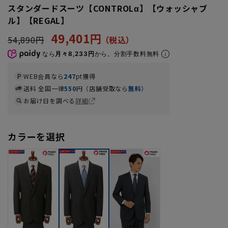
スタンダードスーツ【CONTROLα】【ウォッシャブ
ル】【REGAL】
49,401円
54,890円
なら
月々8,233円
から。分割手数料無料
WEB会員なら
247
pt獲得
送料 全国一律
550
円（店舗受取なら
無料
）
お届け日を調べる
詳細
カラーを選択