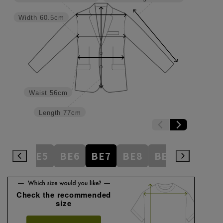
Width
60.5cm
Waist
56cm
Length
77cm
BE4
BE5
BE6
BE7
BE8
BE9
BE10
Check the recommended
size