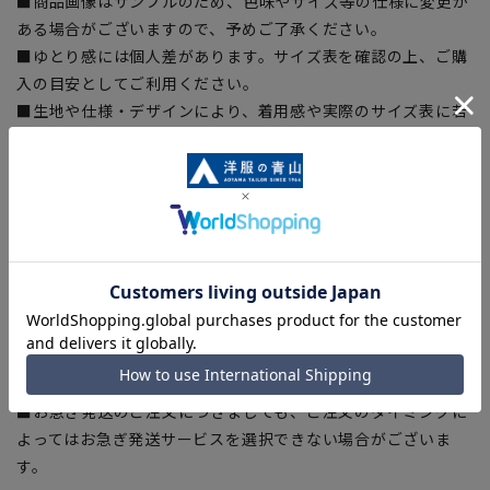
■商品画像はサンプルのため、色味やサイズ等の仕様に変更が
ある場合がございますので、予めご了承ください。
■ゆとり感には個人差があります。サイズ表を確認の上、ご購
入の目安としてご利用ください。
■生地や仕様・デザインにより、着用感や実際のサイズ表に若
干の誤差が生じる場合がございます。予めご了承ください。
■サイズスペックは仕上がりサイズを記載しております。一
部、商品現物におすすめサイズ(ヌードサイズ)を記載している
商品もございます。
■ブラウザやお使いのモニター環境、また撮影時の室内外の光
加減により、実際の商品と掲載画像の色味が異なる場合がござ
います。
■店舗や各モールサイトと商品在庫を共有しております関係
上、ご注文いただいたタイミングにより欠品が発生し、ご注文
を完了できない場合がございます。予めご了承ください。
■お急ぎ発送のご注文につきましても、ご注文のタイミングに
よってはお急ぎ発送サービスを選択できない場合がございま
す。