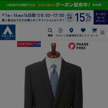
検索
ログイン
店舗検索
お気に入り
カート