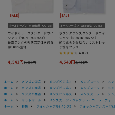
ワイドカラースタンダードワイ
ボタンダウンスタンダードワイ
シャツ《NON IRONMAX》
シャツ《NON IRONMAX》
最高ランクの形態安定性を誇る
綿の柔らかな風合いにストレッ
綿100%生地
チ性をプラス
4.0
（1）
4,543円
4,543円
6,490円
6,490円
ホーム
メンズの商品
メンズビジネス
メンズスーツ
メン
ホーム
メンズの商品
メンズビジネス
メンズスーツ
メン
ホーム
メンズの商品
メンズビジネス
メンズスーツ
メン
ホーム
セットセール
メンズスーツ・ジャケット・コート・フォーマル
ホーム
特集
ウォッシャブル(メンズ)
ウォッシャブルスーツ(