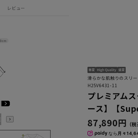
レビュー
3cm
滑らかな肌触りのスリー
H25V6431-11
プレミアムス
ース】【Supe
E3
BE4
BE5
BE6
BE7
BE8
YA4
YA5
YA6
87,890円
なら
月々14,6