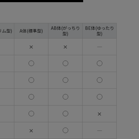
AB体(がっちり
BE体(ゆったり
リム型)
A体(標準型)
型)
型)
✕
✕
―
✕
✕
―