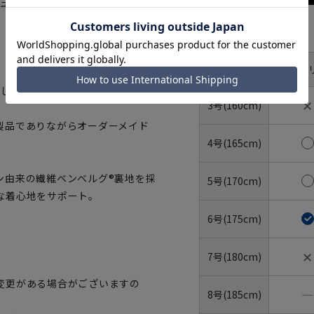
ナチュラルな伸縮性と滑らかな肌触り
サイズ
体型
YA体(ス
号数（身長）
なしを演出。
✕
3号(160cm)
製品でありながらオーダーメイド
4号(165cm)
ン由来の繊維ベンベルグ®裏地を採
5号(170cm)
な着心地をサポート。
6号(175cm)
✕
7号(180cm)
変更がある場合がございますの
―
8号(185cm)