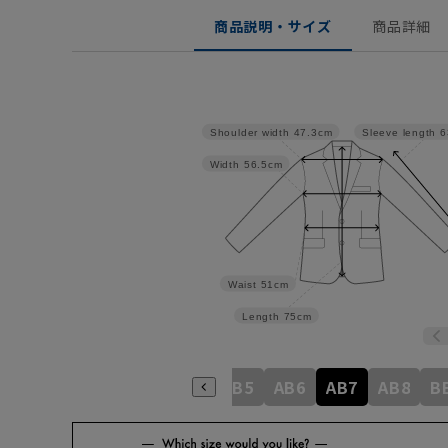
商品説明・サイズ
商品詳細
Shoulder width
47.3cm
Sleeve length
6
Width
56.5cm
Waist
51cm
Length
75cm
A6
A7
A8
AB3
AB4
AB5
AB6
AB7
AB8
B