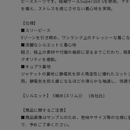
ピーススーツです。極細ウールSuper100’sを使用、
を備え、ストレスを感じさせない着心地を実現。
【仕様】
■スリーピース
Vゾーンを引き締め、ワンランク上のドレッシーな着こ
■流麗なシルエットと着心地
軽さ、極上の素材や付属の細部に至るまでこだわり、既
クオリティを堪能。
■キュプラ裏地
ジャケットの裏地に静電気を抑え吸湿性に優れたコット
用。静電気を抑え虜になるほどの滑らかな袖通し、快適
【シルエット】《細め(スリム)》 (当社比)
【商品に関するご注意】
■商品画像はサンプルのため、色味やサイズ等の仕様に
で、予めご了承ください。