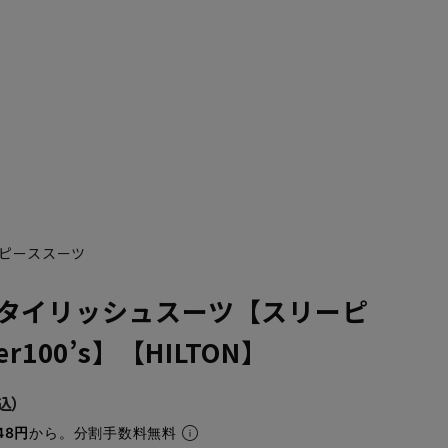
ピーススーツ
タイリッシュスーツ【スリーピ
r100’s】【HILTON】
YA7
YA8
48円
から。分割手数料無料