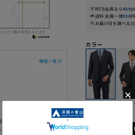
WEB会員なら
439
p
送料 全国一律
550
お届け日を調べる
詳
いただく際の目安となります。
カラー
機能一覧
チャコ
ネイビー
超えたハンドメイドの縫製技術を
ルエットを追求した最高級スリー