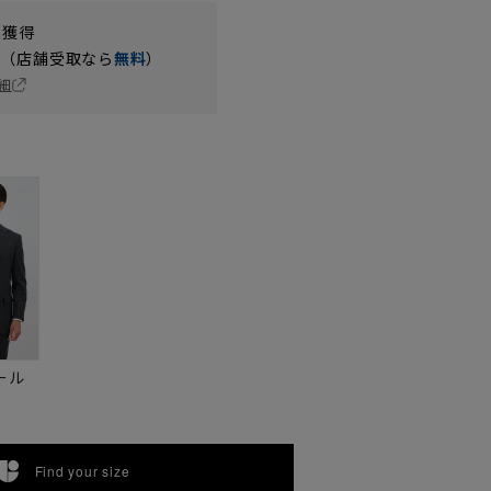
t獲得
円（店舗受取なら
無料
）
細
ール
Find your size