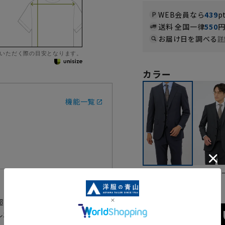
WEB会員なら
439
p
送料 全国一律
550
お届け日を調べる
詳
いただく際の目安となります。
カラー
機能一覧
チャコ
ネイビー
超えたハンドメイドの縫製技術を
ルエットを追求した最高級スリー