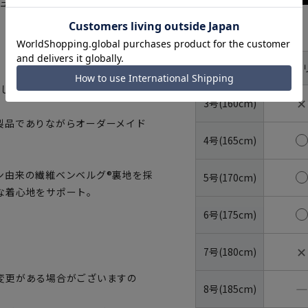
ナチュラルな伸縮性と滑らかな肌触り
サイズ
体型
YA体(ス
号数（身長）
なしを演出。
✕
3号(160cm)
製品でありながらオーダーメイド
4号(165cm)
ン由来の繊維ベンベルグ®裏地を採
5号(170cm)
な着心地をサポート。
6号(175cm)
✕
7号(180cm)
変更がある場合がございますの
―
8号(185cm)