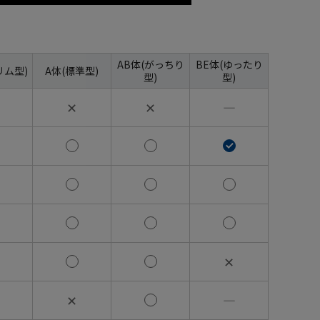
AB体(がっちり
BE体(ゆったり
リム型)
A体(標準型)
型)
型)
✕
✕
―
✕
✕
―