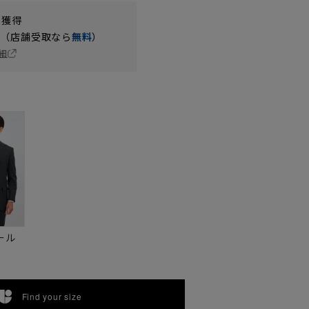
t獲得
円（店舗受取なら
無料
）
細
ール
Find your size