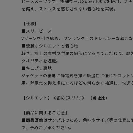
ピーススーツです。極細ウールSuper100’sを使用、
を備え、ストレスを感じさせない着心地を実現。
【仕様】
■スリーピース
Vゾーンを引き締め、ワンランク上のドレッシーな着こ
■流麗なシルエットと着心地
軽さ、極上の素材や付属の細部に至るまでこだわり、既
クオリティを堪能。
■キュプラ裏地
ジャケットの裏地に静電気を抑え吸湿性に優れたコット
用。静電気を抑え虜になるほどの滑らかな袖通し、快適
【シルエット】《細め(スリム)》 (当社比)
【商品に関するご注意】
■商品画像はサンプルのため、色味やサイズ等の仕様に
で、予めご了承ください。