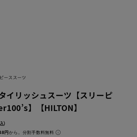
ピーススーツ
タイリッシュスーツ【スリーピ
r100’s】【HILTON】
YA7
YA8
48円
から。分割手数料無料