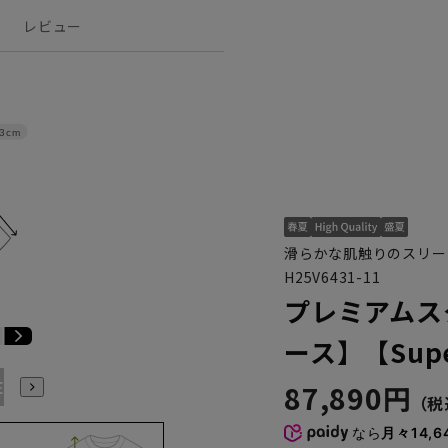
レビュー
3cm
滑らかな肌触りのスリー
H25V6431-11
プレミアムス
ース】【Supe
E3
BE4
BE5
BE6
BE7
BE8
YA4
YA5
YA6
87,890円
なら
月々14,6