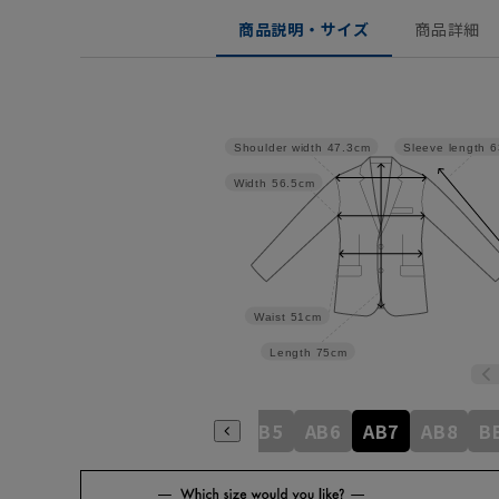
商品説明・サイズ
商品詳細
Shoulder width
47.3cm
Sleeve length
6
Width
56.5cm
Waist
51cm
Length
75cm
A6
A7
A8
AB3
AB4
AB5
AB6
AB7
AB8
B