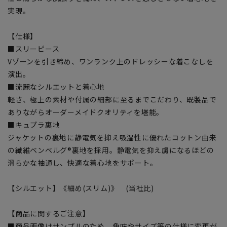
実現。
【仕様】
■スリーピース
Vゾーンを引き締め、ワンランク上のドレッシーな着こなしを
演出。
■流麗なシルエットと着心地
軽さ、極上の素材や付属の細部に至るまでこだわり、既製品で
ありながらオーダーメイドクオリティを堪能。
■キュプラ裏地
ジャケットの裏地に静電気を抑え吸湿性に優れたコットン由来
の繊維ベンベルグ®裏地を採用。静電気を抑え虜になるほどの
滑らかな袖通し、快適な着心地をサポート。
【シルエット】《細め(スリム)》 (当社比)
【商品に関するご注意】
■商品画像はサンプルのため、色味やサイズ等の仕様に変更が