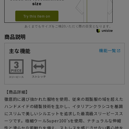
size
Try this item on
あくまでもサイズをご検討いただく際の目安となります。
商品説明
主な機能
機能一覧
【商品詳細】
徹底的に選び抜かれた服地を使用、従来の既製服の域を超えた
ハンドメイドの縫製技術を生かし、イタリアンクラシコを基調
にスリムで美しいシルエットを追求した最高級スリーピースス
ーツです。極細ウールSuper100’sを使用、ナチュラルな伸縮
性と滑らかな肌触りを備え、ストレスを感じさせない着心地を