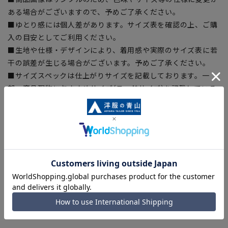
ある場合がございますので、予めご了承ください。
■ゆとり感には個人差があります。サイズ表を確認の上、ご購
入の目安としてご利用ください。
■生地や仕様・デザインにより、着用感や実際のサイズ表に若
干の誤差が生じる場合がございます。予めご了承ください。
■サイズスペックは仕上がりサイズを記載しております。一
部、商品現物におすすめサイズ(ヌードサイズ)を記載している
商品もございます。
■ブラウザやお使いのモニター環境、また撮影時の室内外の光
加減により、実際の商品と掲載画像の色味が異なる場合がござ
います。
■店舗や各モールサイトと商品在庫を共有しております関係
上、ご注文いただいたタイミングにより欠品が発生し、ご注文
を完了できない場合がございます。予めご了承ください。
■お急ぎ発送のご注文につきましても、ご注文のタイミングに
よってはお急ぎ発送サービスを選択できない場合がございま
す。