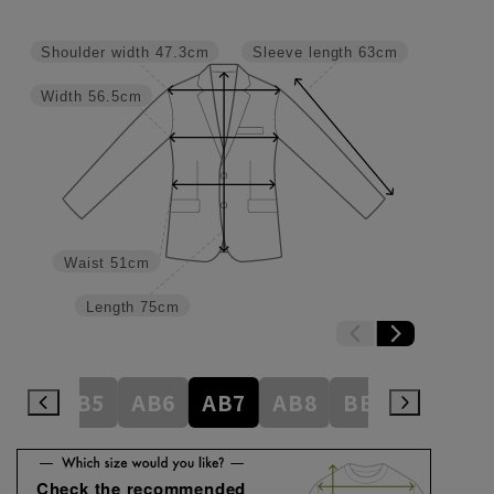
Shoulder width
47.3cm
Sleeve length
63cm
Width
56.5cm
Waist
51cm
Length
75cm
AB4
AB5
AB6
AB7
AB8
BE3
BE4
Check the recommended