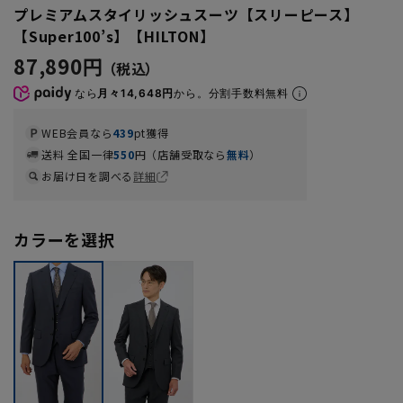
プレミアムスタイリッシュスーツ【スリーピース】
【Super100’s】【HILTON】
87,890円
なら
月々14,648円
から。分割手数料無料
WEB会員なら
439
pt獲得
送料 全国一律
550
円（店舗受取なら
無料
）
お届け日を調べる
詳細
カラーを選択