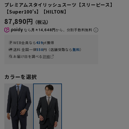
プレミアムスタイリッシュスーツ【スリーピース】
【Super100’s】【HILTON】
87,890円
なら
月々14,648円
から。分割手数料無料
WEB会員なら
439
pt獲得
送料 全国一律
550
円（店舗受取なら
無料
）
お届け日を調べる
詳細
カラーを選択