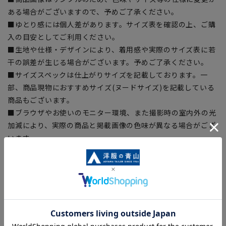
ある場合がございますので、予めご了承ください。
■ゆとり感には個人差があります。サイズ表を確認の上、ご購
入の目安としてご利用ください。
■生地や仕様・デザインにより、着用感や実際のサイズ表に若
干の誤差が生じる場合がございます。予めご了承ください。
■サイズスペックは仕上がりサイズを記載しております。一
部、商品現物におすすめサイズ(ヌードサイズ)を記載している
商品もございます。
■ブラウザやお使いのモニター環境、また撮影時の室内外の光
加減により、実際の商品と掲載画像の色味が異なる場合がござ
います。
■店舗や各モールサイトと商品在庫を共有しております関係
上、ご注文いただいたタイミングにより欠品が発生し、ご注文
を完了できない場合がございます。予めご了承ください。
■お急ぎ発送のご注文につきましても、ご注文のタイミングに
よってはお急ぎ発送サービスを選択できない場合がございま
す。