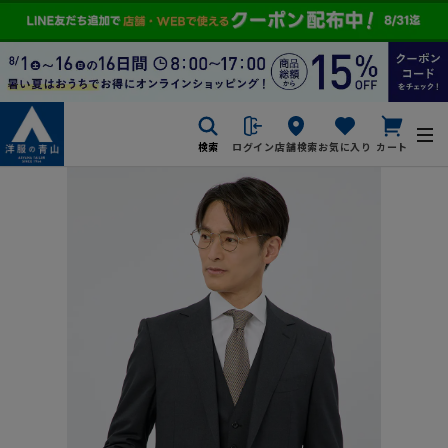
検索
ログイン
店舗検索
お気に入り
カート