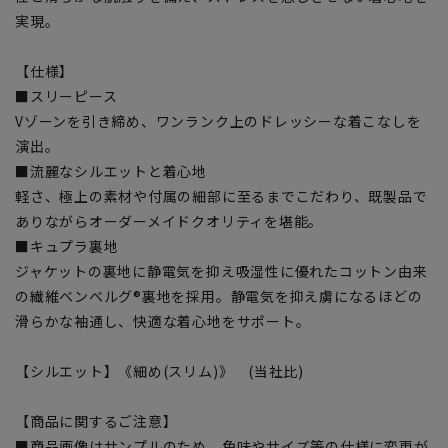
実現。
【仕様】
■スリーピース
Vゾーンを引き締め、ワンランク上のドレッシーな着こなしを
演出。
■流麗なシルエットと着心地
軽さ、極上の素材や付属の細部に至るまでこだわり、既製品で
ありながらオーダーメイドクオリティを堪能。
■キュプラ裏地
ジャケットの裏地に静電気を抑え吸湿性に優れたコットン由来
の繊維ベンベルグ®裏地を採用。静電気を抑え虜になるほどの
滑らかな袖通し、快適な着心地をサポート。
【シルエット】《細め(スリム)》 (当社比)
【商品に関するご注意】
■商品画像はサンプルのため、色味やサイズ等の仕様に変更が