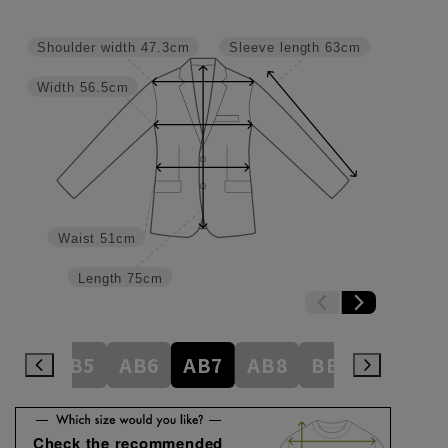
Shoulder width
47.3cm
Sleeve length
63cm
Width
56.5cm
Waist
51cm
Length
75cm
AB4
AB5
AB6
AB7
AB8
BE3
BE4
Check the recommended