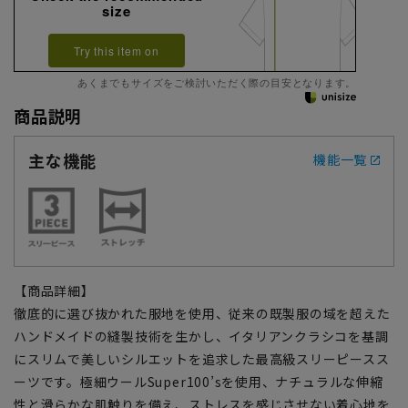
size
Try this item on
あくまでもサイズをご検討いただく際の目安となります。
商品説明
主な機能
機能一覧
【商品詳細】
徹底的に選び抜かれた服地を使用、従来の既製服の域を超えた
ハンドメイドの縫製技術を生かし、イタリアンクラシコを基調
にスリムで美しいシルエットを追求した最高級スリーピースス
ーツです。極細ウールSuper100’sを使用、ナチュラルな伸縮
性と滑らかな肌触りを備え、ストレスを感じさせない着心地を