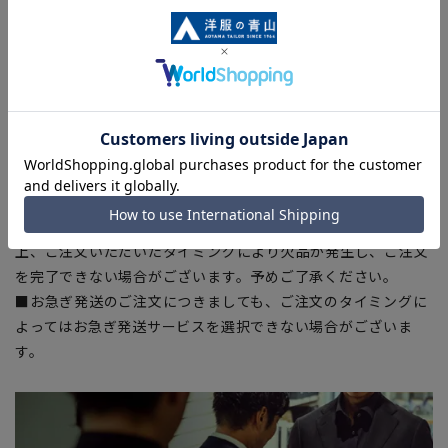
入の目安としてご利用ください。
■生地や仕様・デザインにより、着用感や実際のサイズ表に若
干の誤差が生じる場合がございます。予めご了承ください。
■サイズスペックは仕上がりサイズを記載しております。一
部、商品現物におすすめサイズ(ヌードサイズ)を記載している
商品もございます。
■ブラウザやお使いのモニター環境、また撮影時の室内外の光
加減により、実際の商品と掲載画像の色味が異なる場合がござ
います。
■店舗や各モールサイトと商品在庫を共有しております関係
上、ご注文いただいたタイミングにより欠品が発生し、ご注文
を完了できない場合がございます。予めご了承ください。
■お急ぎ発送のご注文につきましても、ご注文のタイミングに
よってはお急ぎ発送サービスを選択できない場合がございま
す。