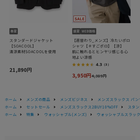
スタンダードジャケット
【週替わり_メンズ】冷たいポロ
【SOACOOL】
シャツ【＃すごポロ】【涼】
清涼素材SOACOOLを使用
肌に触れるとヒンヤリ感じる心
地よい涼感
4.3
（3）
21,890円
3,950円
4,389円
ホーム
メンズの商品
メンズビジネス
メンズスラックス パン
ホーム
セットセール
メンズスラックス2BUY10%OFF
スタン
ホーム
特集
ウォッシャブル(メンズ)
ウォッシャブルスラック