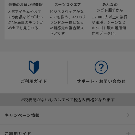
最新のお買い得情報
スーツスクエア
みんなの
シゴト服ずかん
人気アイテムやおす
ビジネスウェアがな
すめ商品などの“おト
んでも揃う、4つのブ
12,000人以上の業界
ク“が満載のチラシが
ランドが一体となっ
や職種、シーンなど
Webでも見られる！
た新感覚の複合型ス
のシゴト服の着用傾
トアです
向をデータ化。
ご利用ガイド
サポート・お問い合わせ
※税表記がないものはすべて税込み価格となります
キャンペーン情報
ご利用ガイド