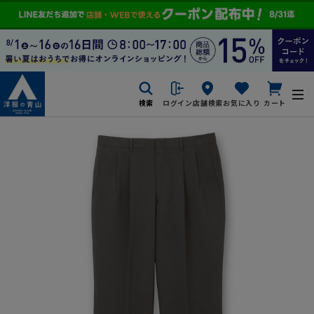
検索
ログイン
店舗検索
お気に入り
カート