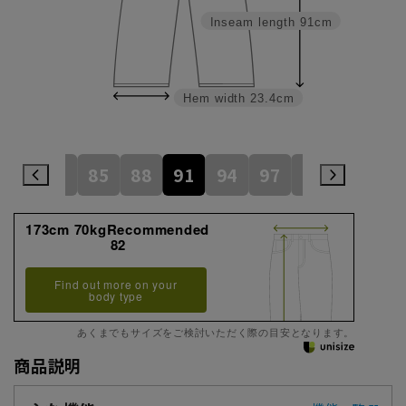
Inseam length
91cm
Hem width
23.4cm
79
82
85
88
91
94
97
100
105
173cm 70kgRecommended
82
Find out more on your
body type
あくまでもサイズをご検討いただく際の目安となります。
商品説明