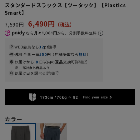
スタンダードスラックス【ツータック】【Plastics
Smart】
6,490円
7,590円
なら
月々1,081円
から。分割手数料無料
WEB会員なら
32
pt獲得
送料 全国一律
550
円（店舗受取なら
無料
）
お届けから
8
日以内の返品交換可
詳細
一部対象外商品あり
お届け日を調べる
詳細
173cm / 70kg
82
Find your size
カラー