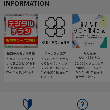
INFORMATION
最新のお買い得情報
スーツスクエア
みんなの
シゴト服ずかん
人気アイテムやおす
ビジネスウェアがな
すめ商品などの“おト
んでも揃う、4つのブ
12,000人以上の業界
ク“が満載のチラシが
ランドが一体となっ
や職種、シーンなど
Webでも見られる！
た新感覚の複合型ス
のシゴト服の着用傾
トアです
向をデータ化。