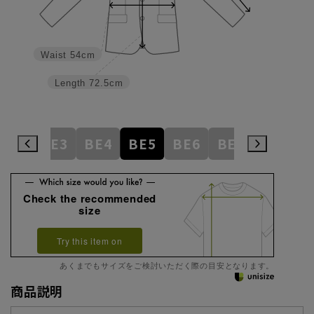
Waist
54cm
Length
72.5cm
AB8
BE3
BE4
BE5
BE6
BE7
BE8
E
Check the recommended
size
Try this item on
あくまでもサイズをご検討いただく際の目安となります。
商品説明