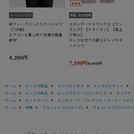
綿クレープバンドカラーシャツ
スタンダードスラックス【ワン
【7分袖】
タック】【＃すごチノ】【裾上
エアリーな着心地で快適な軽量
げ済み】
素材
ドレス仕立ての超ストレッチチ
ノパンツ
4,290円
7,590円
8,690円
ホーム
メンズの商品
メンズビジネス
メンズジャケット
ホーム
メンズの商品
メンズ大きい・小さいサイズ
キングサイ
ホーム
セットセール
メンズスーツ・ジャケット・コート・フォーマル
ホーム
特集
ウォッシャブル(メンズ)
ウォッシャブルジャケッ