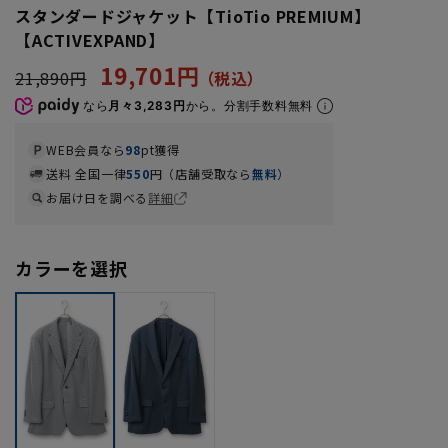
スタンダードジャケット【TioTio PREMIUM】
【ACTIVEXPAND】
19,701円
21,890円
なら
月々3,283円
から。分割手数料無料
WEB会員なら
98
pt獲得
送料 全国一律
550
円（店舗受取なら
無料
）
お届け日を調べる
詳細
カラーを選択