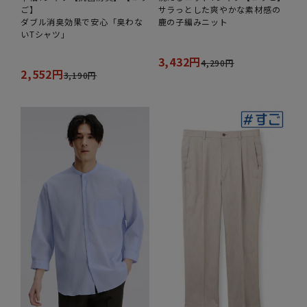
ご】
サラっとした爽やかな素材感の
ダブル消臭効果で安心「臭わな
鹿の子編みニット
いTシャツ」
3,432円
4,290円
2,552円
3,190円