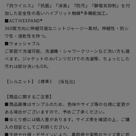
『抗ウイルス』『抗菌』『消臭』『防汚』『静電気抑制』を付
加した安全性の高いハイブリット触媒®多機能加工。
■ACTIVEXPAND®
360度方向に伸縮可能なニットジャージー素材。伸縮性・防シ
ワ性・速乾性を持つ。
■ウォッシャブル
ご家庭で洗濯可能、洗濯機・シャワークリーンなど洗い方も選
べます。ジャケットのみパンツだけでの洗濯等、ちょっとした
汚れは部分洗いもOK。
【シルエット】《標準》 (当社比)
【商品に関するご注意】
■商品画像はサンプルのため、色味やサイズ等の仕様に変更が
ある場合がございますので、予めご了承ください。
■ゆとり感には個人差があります。サイズ表を確認の上、ご購
入の目安としてご利用ください。
■生地や仕様・デザインにより、着用感や実際のサイズ表に若