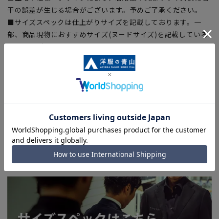
干の誤差が生じる場合がございます。予めご了承ください。
■サイズスペックは仕上がりサイズを記載しております。一
部、商品現物におすすめサイズ(ヌードサイズ)を記載している
商品もございます。
■ブラウザやお使いのモニター環境、また撮影時の室内外の光
加減により、実際の商品と掲載画像の色味が異なる場合がござ
います。
■店舗や各モールサイトと商品在庫を共有しております関係
上、ご注文いただいたタイミングにより欠品が発生し、ご注文
を完了できない場合がございます。予めご了承ください。
■お急ぎ発送のご注文につきましても、ご注文のタイミングに
よってはお急ぎ発送サービスを選択できない場合がございま
す。