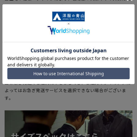
干の誤差が生じる場合がございます。予めご了承ください。
■サイズスペックは仕上がりサイズを記載しております。一
部、商品現物におすすめサイズ(ヌードサイズ)を記載している
商品もございます。
■ブラウザやお使いのモニター環境、また撮影時の室内外の光
加減により、実際の商品と掲載画像の色味が異なる場合がござ
います。
■店舗や各モールサイトと商品在庫を共有しております関係
上、ご注文いただいたタイミングにより欠品が発生し、ご注文
を完了できない場合がございます。予めご了承ください。
■お急ぎ発送のご注文につきましても、ご注文のタイミングに
よってはお急ぎ発送サービスを選択できない場合がございま
す。