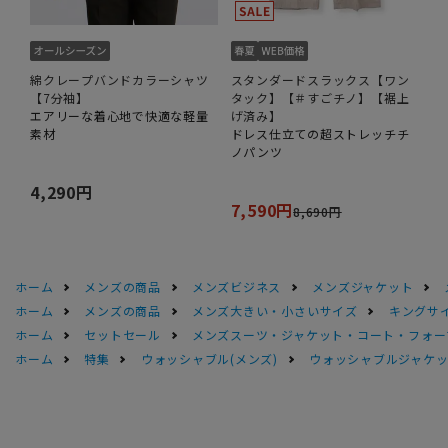
綿クレープバンドカラーシャツ
スタンダードスラックス【ワン
【7分袖】
タック】【＃すごチノ】【裾上
エアリーな着心地で快適な軽量
げ済み】
素材
ドレス仕立ての超ストレッチチ
ノパンツ
4,290円
7,590円
8,690円
ホーム
メンズの商品
メンズビジネス
メンズジャケット
ホーム
メンズの商品
メンズ大きい・小さいサイズ
キングサイ
ホーム
セットセール
メンズスーツ・ジャケット・コート・フォーマル
ホーム
特集
ウォッシャブル(メンズ)
ウォッシャブルジャケッ