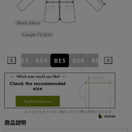
Waist
54cm
Length
72.5cm
AB8
BE3
BE4
BE5
BE6
BE7
BE8
E
Check the recommended
size
Try this item on
あくまでもサイズをご検討いただく際の目安となります。
商品説明