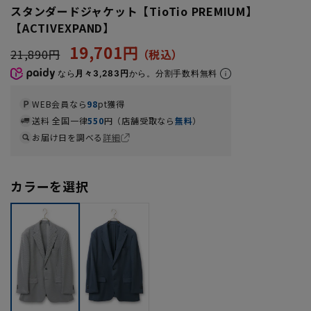
スタンダードジャケット【TioTio PREMIUM】
【ACTIVEXPAND】
19,701円
21,890円
なら
月々3,283円
から。分割手数料無料
WEB会員なら
98
pt獲得
送料 全国一律
550
円（店舗受取なら
無料
）
お届け日を調べる
詳細
カラーを選択