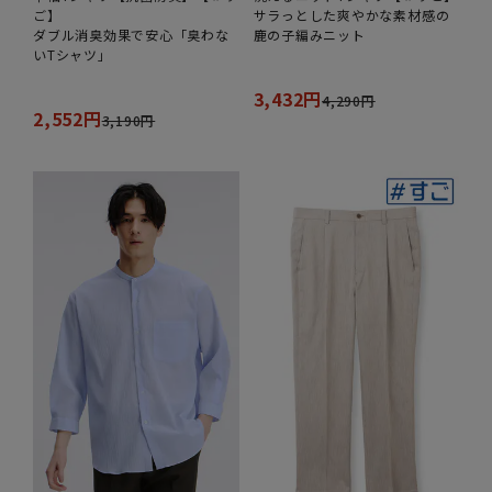
ご】
サラっとした爽やかな素材感の
ダブル消臭効果で安心「臭わな
鹿の子編みニット
いTシャツ」
3,432円
4,290円
2,552円
3,190円