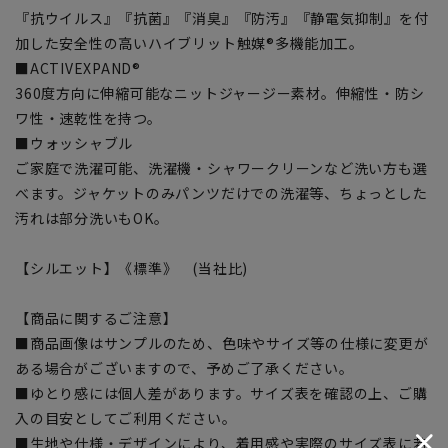
『抗ウイルス』『抗菌』『消臭』『防汚』『静電気抑制』を付
加した安全性の高いハイブリット触媒®多機能加工。
■ACTIVEXPAND®
360度方向に伸縮可能なニットジャージー素材。伸縮性・防シ
ワ性・速乾性を持つ。
■ウォッシャブル
ご家庭で洗濯可能、洗濯機・シャワークリーンなど洗い方も選
べます。ジャケットのみパンツだけでの洗濯等、ちょっとした
汚れは部分洗いもOK。
【シルエット】《標準》 (当社比)
【商品に関するご注意】
■商品画像はサンプルのため、色味やサイズ等の仕様に変更が
ある場合がございますので、予めご了承ください。
■ゆとり感には個人差があります。サイズ表を確認の上、ご購
入の目安としてご利用ください。
■生地や仕様・デザインにより、着用感や実際のサイズ表に若