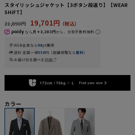
スタイリッシュジャケット【3ボタン段返り】【WEAR
SHiFT】
19,701円
21,890円
なら
月々3,283円
から。分割手数料無料
WEB会員なら
98
pt獲得
送料 全国一律
550
円（店舗受取なら
無料
）
お届け日を調べる
詳細
172cm / 70kg
L
Find your size
カラー