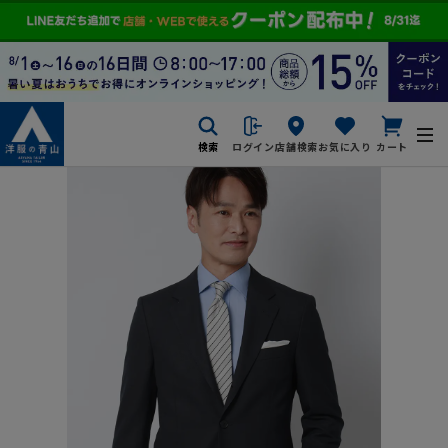
検索
ログイン
店舗検索
お気に入り
カート