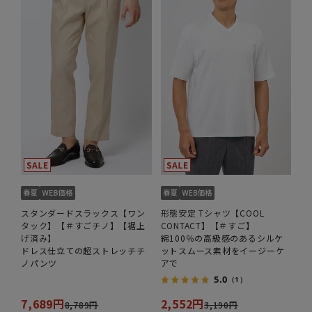
スタンダードスラックス【ワン
形態安定 Tシャツ【COOL
タック】【＃すごチノ】【裾上
CONTACT】【＃すご】
げ済み】
綿100％の高級感のあるシルケ
ドレス仕立ての超ストレッチチ
ットスムース素材をイージーケ
ノパンツ
アで
5.0
（1）
7,689円
2,552円
8,789円
3,190円