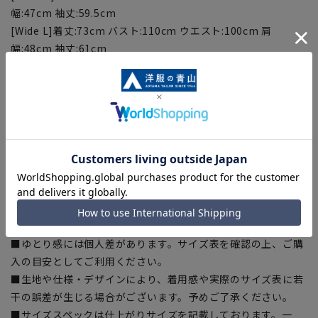
幅:47cm 袖丈:59.5cm
[Wide L]着丈:73cm バスト:110cm ウエスト:100cm 肩
幅:48cm 袖丈:61cm
[Wide LL]着丈:75cm バスト:113cm ウエスト:103cm 肩
幅:49cm 袖丈:62.5cm
[Wide 3L]着丈:77cm バスト:116cm ウエスト:106cm 肩
幅:50cm 袖丈:64cm
【商品に関するご注意】
■天然素材のリサイクル原料のため節やネップ等があります
が、傷ではなく商品特性ですのでご了承くださいませ。
■商品画像はサンプルのため、色味やサイズ等の仕様に変更が
ある場合がございますので、予めご了承ください。
■ゆとり感には個人差があります。サイズ表を確認の上、ご購
入の目安としてご利用ください。
■生地や仕様・デザインにより、着用感や実際のサイズ表に若
干の誤差が生じる場合がございます。予めご了承ください。
■サイズスペックは仕上がりサイズを記載しております。一