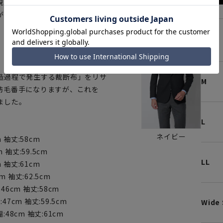
視覚的にスマートなシルエットに
が醸し出すリサイクルウールを混
S
造過程で発生する裁断布」をリサ
M
紡毛番手になりますが、これを
ました。
L
ネイビー
m 袖丈:58cm
 袖丈:59.5cm
LL
m 袖丈:61cm
m 袖丈:62.5cm
:46cm 袖丈:58cm
47cm 袖丈:59.5cm
Wide 
幅:48cm 袖丈:61cm