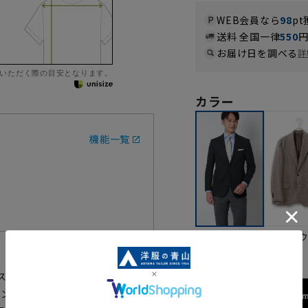
WEB会員なら
98
pt
送料 全国一律
550
お届け日を調べる
詳
いただく際の目安となります。
カラー
機能一覧
ブラ
ネイビー
たサステナブルなジャケットです。ジ
コンストラクション仕立て。身幅に
172cm