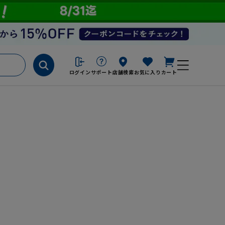
ログイン
サポート
店舗検索
お気に入り
カート