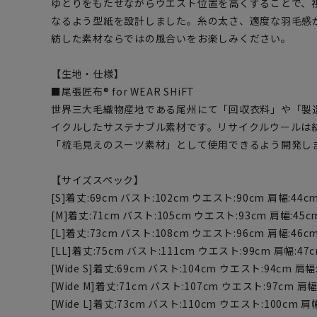
ゆとりをもたせながらウエスト位置を高くすることで、
なるよう型紙を設計しました。糸の太さ、適度な羽毛感
紡した素材ならではの風合いをお楽しみください。
【生地・仕様】
■尾張匠布® for WEAR SHiFT
世界三大毛織物産地である尾州にて「回収衣料」や「製
イクルしたサステナブル素材です。リサイクルウールは
「梳毛見えのスーツ素材」として使用できるよう開発し
【サイズスペック】
[S]着丈:69cm バスト:102cm ウエスト:90cm 肩幅:44c
[M]着丈:71cm バスト:105cm ウエスト:93cm 肩幅:45cm
[L]着丈:73cm バスト:108cm ウエスト:96cm 肩幅:46c
[LL]着丈:75cm バスト:111cm ウエスト:99cm 肩幅:47c
[Wide S]着丈:69cm バスト:104cm ウエスト:94cm 肩幅
[Wide M]着丈:71cm バスト:107cm ウエスト:97cm 肩幅:
[Wide L]着丈:73cm バスト:110cm ウエスト:100cm 肩