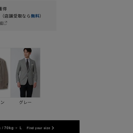
獲得
円（店舗受取なら
無料
）
細
ウン
グレー
 / 70kg
L
Find your size