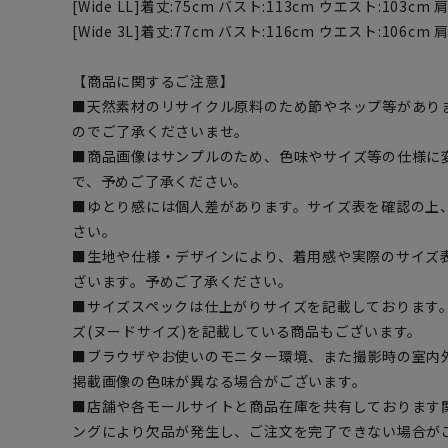
[Wide LL]着丈:75cm バスト:113cm ウエスト:103cm 肩
[Wide 3L]着丈:77cm バスト:116cm ウエスト:106cm 
【商品に関するご注意】
■天然素材のリサイクル原料のため節やネップ等があり
のでご了承くださいませ。
■商品画像はサンプルのため、色味やサイズ等の仕様に
で、予めご了承ください。
■ゆとり感には個人差があります。サイズ表を確認の上
さい。
■生地や仕様・デザインにより、着用感や実際のサイズ
ざいます。予めご了承ください。
■サイズスペックは仕上がりサイズを記載しております
ズ(ヌードサイズ)を記載している商品もございます。
■ブラウザやお使いのモニター環境、また撮影時の室内
掲載画像の色味が異なる場合がございます。
■店舗や各モールサイトと商品在庫を共有しております
ングにより欠品が発生し、ご注文を完了できない場合が