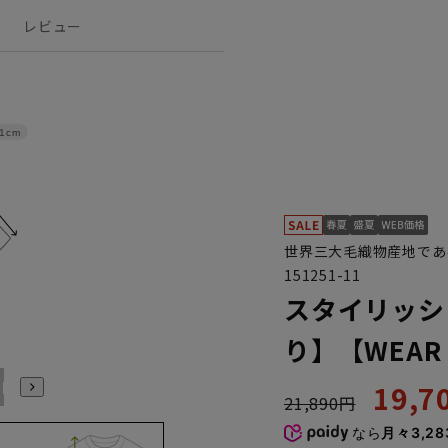
レビュー
1cm
世界三大毛織物産地であ
151251-11
スタイリッシ
り】【WEAR 
LL
Wide LL
Wide 3L
19,
21,890円
なら
月々3,28