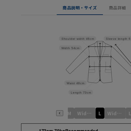
商品説明・サイズ
商品詳細
Shoulder width
46cm
Sleeve length
6
Width
54cm
Waist
48cm
Length
73cm
S
Wide S
M
Wide M
L
Wide L
172cm 70kgRecommended