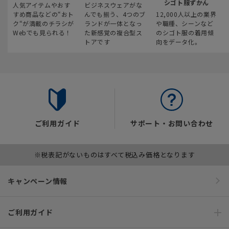
シゴト服ずかん
人気アイテムやおす
ビジネスウェアがな
すめ商品などの“おト
んでも揃う、4つのブ
12,000人以上の業界
ク“が満載のチラシが
ランドが一体となっ
や職種、シーンなど
Webでも見られる！
た新感覚の複合型ス
のシゴト服の着用傾
トアです
向をデータ化。
ご利用ガイド
サポート・お問い合わせ
※税表記がないものはすべて税込み価格となります
キャンペーン情報
ご利用ガイド