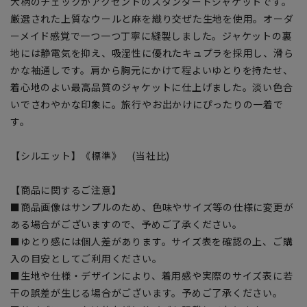
大柄のチェックがアクセントのスタンダードジャケットです。
厳選された上質なウールと麻を織り交ぜた生地を使用。オーダ
ーメイド感覚で一つ一つ丁寧に縫製しました。ジャケットの裏
地には静電気を抑え、吸湿性に優れたキュプラを採用し、滑ら
かな袖通しです。肩から胸元にかけて程よいゆとりを持たせ、
着心地のよい最高品質のジャケットに仕上げました。淡い色合
いでさわやかな印象に。旅行やお出かけにぴったりの一着で
す。
【シルエット】《標準》 (当社比)
【商品に関するご注意】
■商品画像はサンプルのため、色味やサイズ等の仕様に変更が
ある場合がございますので、予めご了承ください。
■ゆとり感には個人差があります。サイズ表を確認の上、ご購
入の目安としてご利用ください。
■生地や仕様・デザインにより、着用感や実際のサイズ表に若
干の誤差が生じる場合がございます。予めご了承ください。