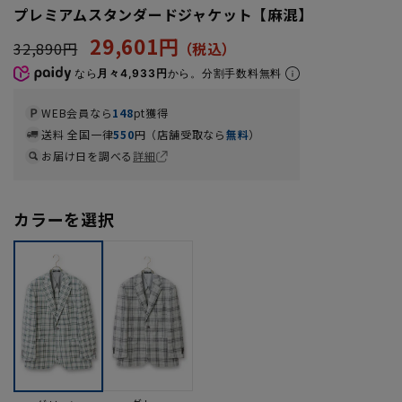
プレミアムスタンダードジャケット【麻混】
29,601円
32,890円
なら
月々4,933円
から。分割手数料無料
WEB会員なら
148
pt獲得
送料 全国一律
550
円（店舗受取なら
無料
）
お届け日を調べる
詳細
カラーを選択