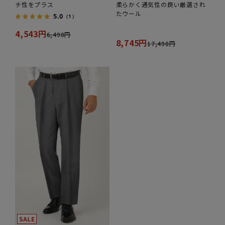
チ性をプラス
柔らかく通気性の良い厳選され
たウール
5.0
（1）
4,543円
6,490円
8,745円
17,490円