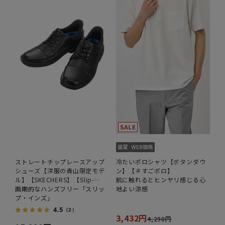
ストレートチップレースアップ
冷たいポロシャツ【ボタンダウ
シューズ【洋服の青山限定モデ
ン】【＃すごポロ】
ル】【SKECHERS】【Slip-
肌に触れるとヒンヤリ感じる心
ins】
画期的なハンズフリー「スリッ
地よい涼感
プ・インズ」
4.5
（2）
3,432円
4,290円