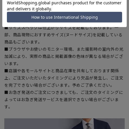
入の目安としてご利用ください。
■生地や仕様・デザインにより、着用感や実際のサイズ表に若
干の誤差が生じる場合がございます。予めご了承ください。
■サイズスペックは仕上がりサイズを記載しております。一
部、商品現物におすすめサイズ(ヌードサイズ)を記載している
商品もございます。
■ブラウザやお使いのモニター環境、また撮影時の室内外の光
加減により、実際の商品と掲載画像の色味が異なる場合がござ
います。
■店舗や各モールサイトと商品在庫を共有しております関係
上、ご注文いただいたタイミングにより欠品が発生し、ご注文
を完了できない場合がございます。予めご了承ください。
■お急ぎ発送のご注文につきましても、ご注文のタイミングに
よってはお急ぎ発送サービスを選択できない場合がございま
す。