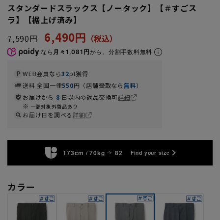
スタンダードスラックス【ノータック】【＃すごス
ラ】【裾上げ済み】
6,490円
7,590円
なら
月々1,081円
から。分割手数料無料
WEB会員なら
32
pt獲得
送料 全国一律
550
円（店舗受取なら
無料
）
お届けから
8
日以内の返品交換可
詳細
一部対象外商品あり
お届け日を調べる
詳細
173cm / 70kg
82
Find your size
カラー