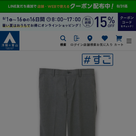
検索
ログイン
店舗検索
お気に入り
カート