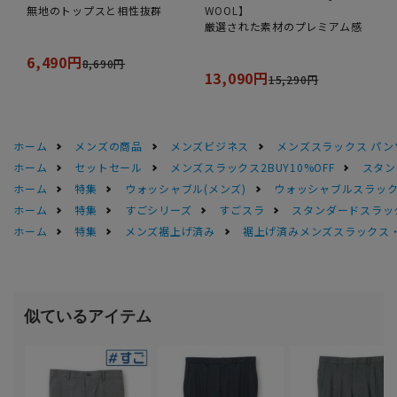
無地のトップスと相性抜群
WOOL】
厳選された素材のプレミアム感
6,490円
8,690円
13,090円
15,290円
ホーム
メンズの商品
メンズビジネス
メンズスラックス パン
ホーム
セットセール
メンズスラックス2BUY10%OFF
スタン
ホーム
特集
ウォッシャブル(メンズ)
ウォッシャブルスラック
ホーム
特集
すごシリーズ
すごスラ
スタンダードスラッ
ホーム
特集
メンズ裾上げ済み
裾上げ済みメンズスラックス