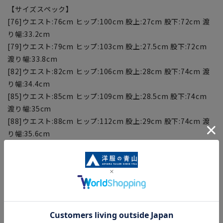
【サイズスペック】
[76]ウエスト:76cm ヒップ:100cm 股上:27cm 股下:72cm 渡
り幅:33.2cm
[79]ウエスト:79cm ヒップ:103cm 股上:27.5cm 股下:72cm
渡り幅:33.8cm
[82]ウエスト:82cm ヒップ:106cm 股上:28cm 股下:74cm 渡
り幅:34.4cm
[85]ウエスト:85cm ヒップ:109cm 股上:28.5cm 股下:74cm
渡り幅:35cm
[88]ウエスト:88cm ヒップ:112cm 股上:29cm 股下:74cm 渡
り幅:35.6cm
[91]ウエスト:91cm ヒップ:115cm 股上:29.5cm 股下:74cm
渡り幅:36.2cm
【商品に関するご注意】
■商品画像はサンプルのため、色味やサイズ等の仕様に変更が
ある場合がございますので、予めご了承ください。
■ゆとり感には個人差があります。サイズ表を確認の上、ご購