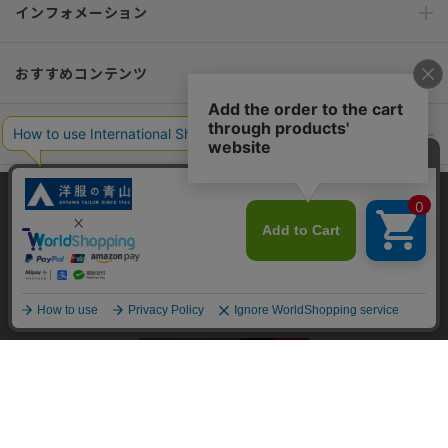
インフォメーション
おすすめコンテンツ
ポリシー・企業情報
オーダースーツなら SHITATE
当サイトでは、快適な閲覧体験とコンテンツ改善のためにCookieを使用
しています。閲覧を続けることで、Cookieの使用に同意したものとみな
します。詳細については
プライバシーポリシー
をご確認ください。
OFFICIAL SNS
同意して閉じる