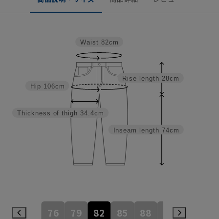
Waist
82cm
Rise length
28cm
Hip
106cm
Thickness of thigh
34.4cm
Inseam length
74cm
76
79
82
85
88
91