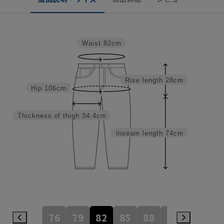
Waist
82cm
Rise length
28cm
Hip
106cm
Thickness of thigh
34.4cm
Inseam length
74cm
76
79
82
85
88
91