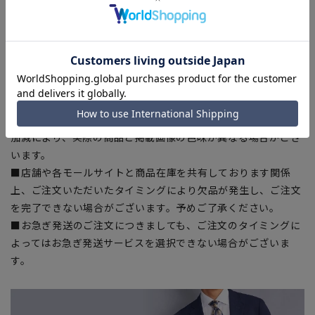
入の目安としてご利用ください。
■生地や仕様・デザインにより、着用感や実際のサイズ表に若
干の誤差が生じる場合がございます。予めご了承ください。
■サイズスペックは仕上がりサイズを記載しております。一
部、商品現物におすすめサイズ(ヌードサイズ)を記載している
商品もございます。
■ブラウザやお使いのモニター環境、また撮影時の室内外の光
加減により、実際の商品と掲載画像の色味が異なる場合がござ
います。
■店舗や各モールサイトと商品在庫を共有しております関係
上、ご注文いただいたタイミングにより欠品が発生し、ご注文
を完了できない場合がございます。予めご了承ください。
■お急ぎ発送のご注文につきましても、ご注文のタイミングに
よってはお急ぎ発送サービスを選択できない場合がございま
す。