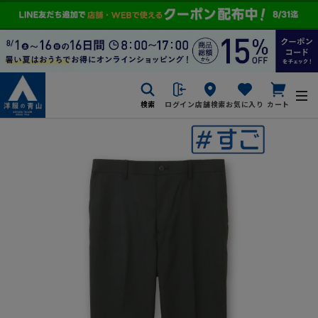
検索
ログイン
店舗検索
お気に入り
カート