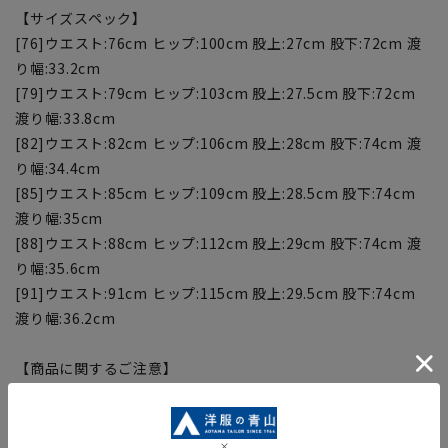
【サイズスペック】
[76]ウエスト:76cm ヒップ:100cm 股上:27cm 股下:72cm 渡
り幅:33.2cm
[79]ウエスト:79cm ヒップ:103cm 股上:27.5cm 股下:72cm
渡り幅:33.8cm
[82]ウエスト:82cm ヒップ:106cm 股上:28cm 股下:74cm 渡
り幅:34.4cm
[85]ウエスト:85cm ヒップ:109cm 股上:28.5cm 股下:74cm
渡り幅:35cm
[88]ウエスト:88cm ヒップ:112cm 股上:29cm 股下:74cm 渡
り幅:35.6cm
[91]ウエスト:91cm ヒップ:115cm 股上:29.5cm 股下:74cm
渡り幅:36.2cm
【商品に関するご注意】
■商品画像はサンプルのため、色味やサイズ等の仕様に変更が
ある場合がございますので、予めご了承ください。
■ゆとり感には個人差があります。サイズ表を確認の上、ご購