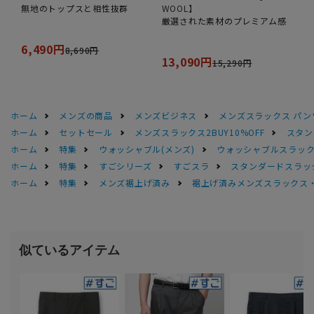
無地のトップスと相性抜群
WOOL】
厳選された素材のプレミアム感
6,490円
8,690円
13,090円
15,290円
ホーム
メンズの商品
メンズビジネス
メンズスラックス パン
ホーム
セットセール
メンズスラックス2BUY10%OFF
スタン
ホーム
特集
ウォッシャブル(メンズ)
ウォッシャブルスラック
ホーム
特集
すごシリーズ
すごスラ
スタンダードスラッ
ホーム
特集
メンズ裾上げ済み
裾上げ済みメンズスラックス