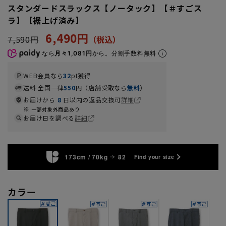
スタンダードスラックス【ノータック】【＃すごス
ラ】【裾上げ済み】
6,490円
7,590円
なら
月々1,081円
から。分割手数料無料
WEB会員なら
32
pt獲得
送料 全国一律
550
円（店舗受取なら
無料
）
お届けから
8
日以内の返品交換可
詳細
一部対象外商品あり
お届け日を調べる
詳細
173cm / 70kg
82
Find your size
カラー