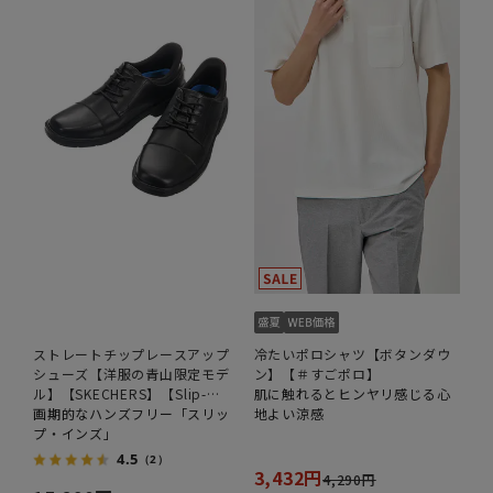
ストレートチップレースアップ
冷たいポロシャツ【ボタンダウ
シューズ【洋服の青山限定モデ
ン】【＃すごポロ】
ル】【SKECHERS】【Slip-
肌に触れるとヒンヤリ感じる心
ins】
画期的なハンズフリー「スリッ
地よい涼感
プ・インズ」
4.5
（2）
3,432円
4,290円