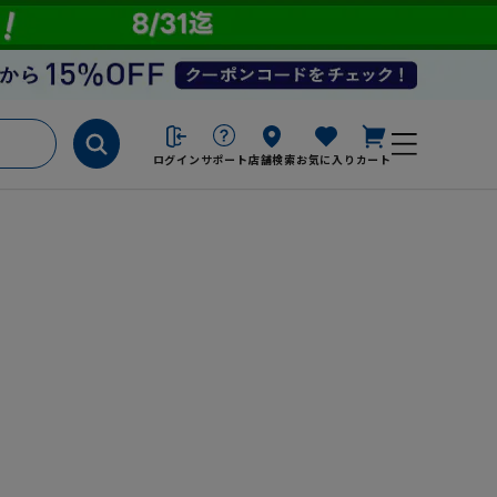
ログイン
サポート
店舗検索
お気に入り
カート