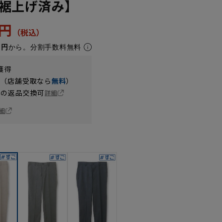
裾上げ済み】
0円
1円
から。分割手数料無料
獲得
円（店舗受取なら
無料
）
の返品交換可
詳細
細