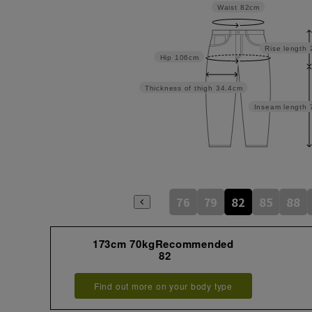
Waist
82cm
Rise length
Hip
106cm
Thickness of thigh
34.4cm
Inseam length
76
79
82
85
88
173cm 70kgRecommended
82
Find out more on your body type