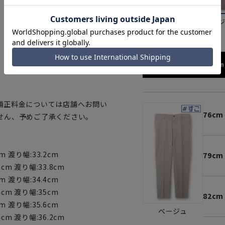
ブラック
ベー
173cm 
補正料金については店舗へお問い
76cm
せん、予めご了承ください。
m 渡り幅:33.2cm
79cm
2cm 渡り幅:33.8cm
m 渡り幅:34.4cm
4cm 渡り幅:35cm
82cm
m 渡り幅:35.6cm
ベージュ
4cm 渡り幅:36.2cm