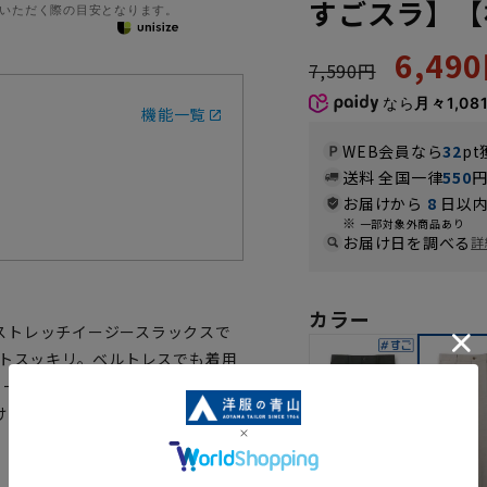
すごスラ】【
いただく際の目安となります。
6,49
7,590円
なら
月々1,08
機能一覧
WEB会員なら
32
pt
送料 全国一律
550
お届けから
8
日以内
一部対象外商品あり
お届け日を調べる
詳
カラー
ストレッチイージースラックスで
ストスッキリ。ベルトレスでも着用
コーディネートもおすすめです。家
けます。