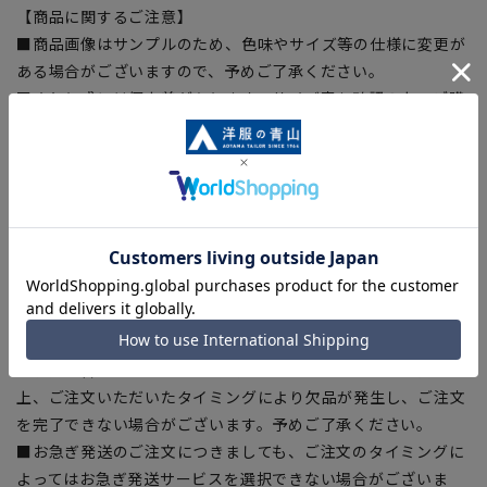
【商品に関するご注意】
■商品画像はサンプルのため、色味やサイズ等の仕様に変更が
ある場合がございますので、予めご了承ください。
■ゆとり感には個人差があります。サイズ表を確認の上、ご購
入の目安としてご利用ください。
■生地や仕様・デザインにより、着用感や実際のサイズ表に若
干の誤差が生じる場合がございます。予めご了承ください。
■サイズスペックは仕上がりサイズを記載しております。一
部、商品現物におすすめサイズ(ヌードサイズ)を記載している
商品もございます。
■ブラウザやお使いのモニター環境、また撮影時の室内外の光
加減により、実際の商品と掲載画像の色味が異なる場合がござ
います。
■店舗や各モールサイトと商品在庫を共有しております関係
上、ご注文いただいたタイミングにより欠品が発生し、ご注文
を完了できない場合がございます。予めご了承ください。
■お急ぎ発送のご注文につきましても、ご注文のタイミングに
よってはお急ぎ発送サービスを選択できない場合がございま