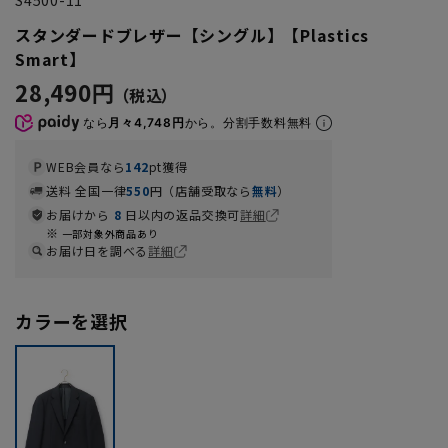
スタンダードブレザー【シングル】【Plastics
Smart】
28,490円
なら
月々4,748円
から。分割手数料無料
WEB会員なら
142
pt獲得
送料 全国一律
550
円（店舗受取なら
無料
）
お届けから
8
日以内の返品交換可
詳細
一部対象外商品あり
お届け日を調べる
詳細
カラーを選択