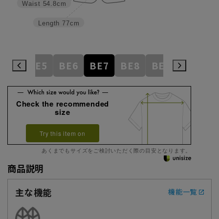
Waist
54.8cm
Length
77cm
BE4
BE5
BE6
BE7
BE8
BE9
BE10
Check the recommended
size
Try this item on
あくまでもサイズをご検討いただく際の目安となります。
商品説明
主な機能
機能一覧