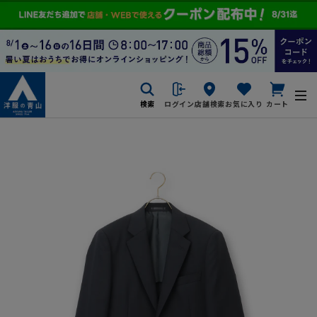
検索
ログイン
店舗検索
お気に入り
カート