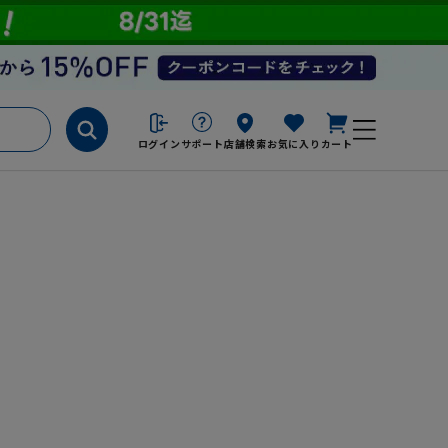
ログイン
サポート
店舗検索
お気に入り
カート