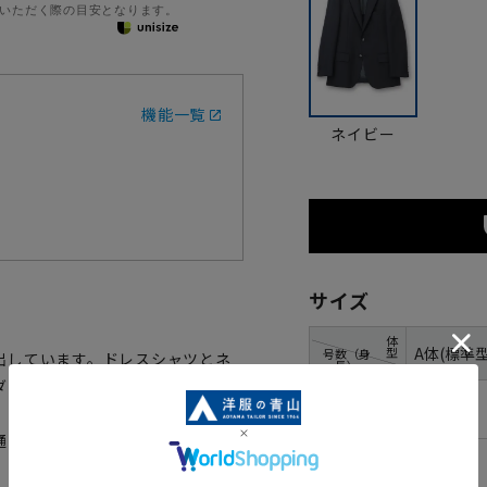
いただく際の目安となります。
機能一覧
ネイビー
サイズ
体
A体(標準型
型
号数（身
出しています。ドレスシャツとネ
長）
ダウンシャツやニットなどのノー
3号(160cm)
通して快適な着ごこちをお楽しみ
4号(165cm)