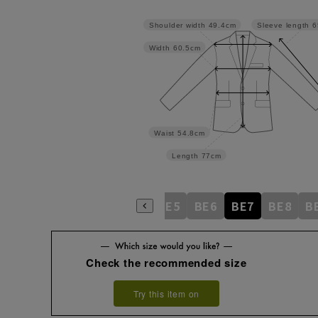
Shoulder width
49.4cm
Sleeve length
6
Width
60.5cm
Waist
54.8cm
Length
77cm
BE1
BE2
BE3
BE4
BE5
BE6
BE7
BE8
B
Check the recommended size
Try this item on