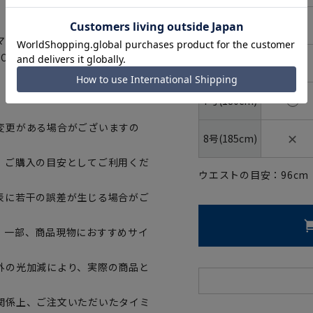
5号(170cm)
マートに賛同しています。当製品
OBLUE(R)はマテリアルリサイク
6号(175cm)
7号(180cm)
変更がある場合がございますの
✕
8号(185cm)
、ご購入の目安としてご利用くだ
ウエストの目安：
96
cm
表に若干の誤差が生じる場合がご
。一部、商品現物におすすめサイ
外の光加減により、実際の商品と
関係上、ご注文いただいたタイミ