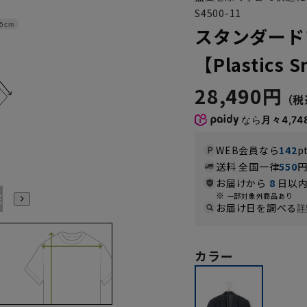
S4500-11
5cm
スタンダード
【Plastics 
28,490円
なら
月々4,74
WEB会員なら
142
p
送料 全国一律
550
お届けから
8
日以内
E9
BE10
E3
E4
E5
E6
E7
E8
E9
E10
K
一部対象外商品あり
お届け日を調べる
詳
カラー