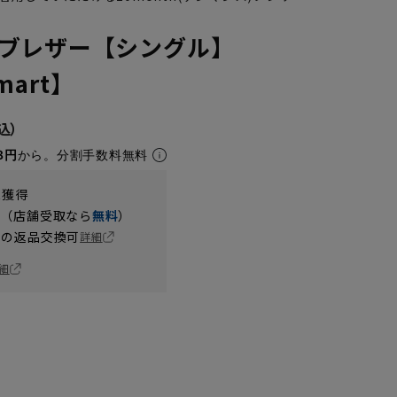
ブレザー【シングル】
Smart】
8円
から。分割手数料無料
t獲得
円（店舗受取なら
無料
）
の返品交換可
詳細
3
K4
K5
K6
K7
K8
K9
K10
AB10
A1
A
細