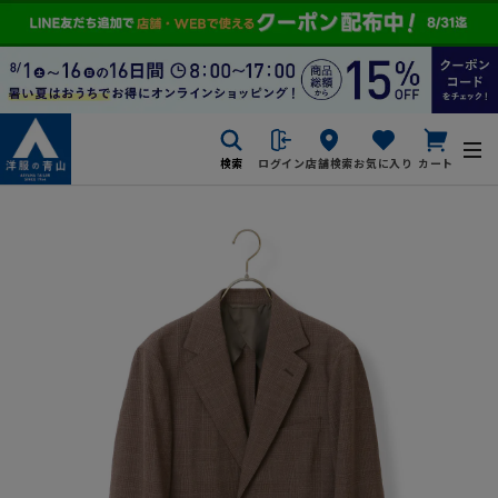
検索
ログイン
店舗検索
お気に入り
カート