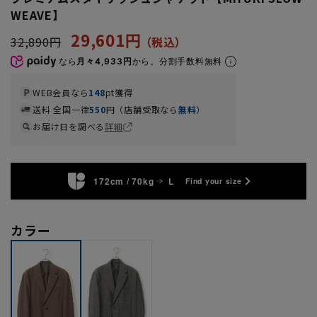
WEAVE】
29,601円
32,890円
なら
月々4,933円
から。分割手数料無料
WEB会員なら
148
pt獲得
送料 全国一律
550
円（店舗受取なら
無料
）
お届け日を調べる
詳細
172cm / 70kg
L
Find your size
カラー