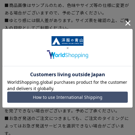
■商品画像はサンプルのため、色味やサイズ等の仕様に変更が
ある場合がございますので、予めご了承ください。
■ゆとり感には個人差があります。サイズ表を確認の上、ご購
入の目安としてご利用ください。
■生地や仕様・デザインにより、着用感や実際のサイズ表に若
干の誤差が生じる場合がございます。予めご了承ください。
■サイズスペックは仕上がりサイズを記載しております。一
部、商品現物におすすめサイズ(ヌードサイズ)を記載している
商品もございます。
■ブラウザやお使いのモニター環境、また撮影時の室内外の光
加減により、実際の商品と掲載画像の色味が異なる場合がござ
います。
■店舗や各モールサイトと商品在庫を共有しております関係
上、ご注文いただいたタイミングにより欠品が発生し、ご注文
を完了できない場合がございます。予めご了承ください。
■お急ぎ発送のご注文につきましても、ご注文のタイミングに
よってはお急ぎ発送サービスを選択できない場合がございま
す。