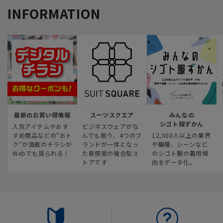
INFORMATION
最新のお買い得情報
スーツスクエア
みんなの
シゴト服ずかん
人気アイテムやおす
ビジネスウェアがな
すめ商品などの“おト
んでも揃う、4つのブ
12,000人以上の業界
ク“が満載のチラシが
ランドが一体となっ
や職種、シーンなど
Webでも見られる！
た新感覚の複合型ス
のシゴト服の着用傾
トアです
向をデータ化。