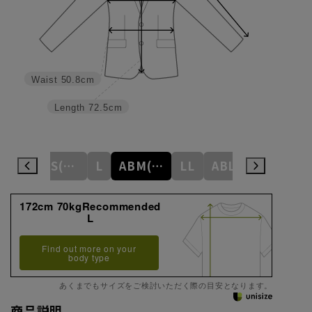
Waist
50.8cm
Length
72.5cm
M
ABS(WideS)
L
ABM(WideM)
LL
ABL(WideL)
3L
172cm 70kgRecommended
L
Find out more on your
body type
あくまでもサイズをご検討いただく際の目安となります。
商品説明