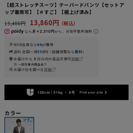
【超ストレッチスーツ】テーパードパンツ【セットア
ップ着用可】【＃すご】【裾上げ済み】
13,860円
15,400円
なら
月々2,310円
から。分割手数料無料
WEB会員なら
69
pt獲得
送料 全国一律
550
円（店舗受取なら
無料
）
お届けから
8
日以内の返品交換可
詳細
一部対象外商品あり
お届け日を調べる
詳細
158cm / 51kg
9号
Find your size
カラー