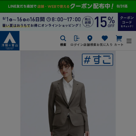
検索
ログイン
店舗検索
お気に入り
カート