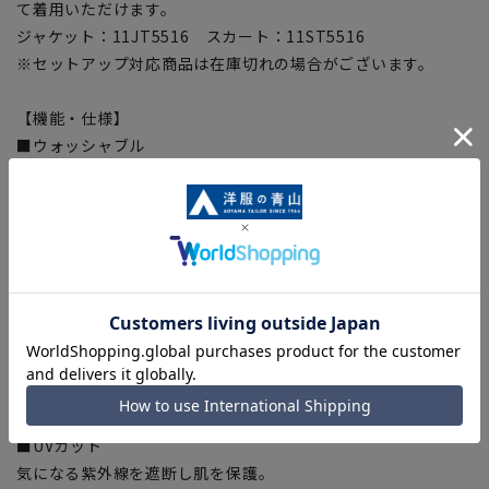
て着用いただけます。
ジャケット：11JT5516 スカート：11ST5516
※セットアップ対応商品は在庫切れの場合がございます。
【機能・仕様】
■ウォッシャブル
ご家庭で洗濯可能なウォッシャブル仕様・ネットに入れて洗濯
機またはシャワークリーンの2通りの洗濯可。
■超ストレッチ
一般的なスーツ用織物生地は、1WAYストレッチ生地でヨコ約
10%・タテ約3%が標準です。本商品の素材は、ヨコ18%・タ
テ10.3%と、今までの梳毛織物と比較にならないほどの圧倒的
なストレッチ性と回復力です。
■ストレッチ裏地
スーパーストレッチ企画において初めてパンツ裏にストレッチ
裏地を使用、表地に追随した圧倒的伸度!
■UVカット
気になる紫外線を遮断し肌を保護。