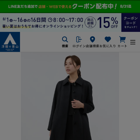
検索
ログイン
店舗検索
お気に入り
カート