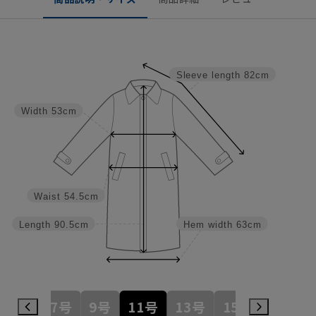
Sleeve length
82cm
Width
53cm
Waist
54.5cm
Length
90.5cm
Hem width
63cm
7号
9号
11号
13号
15号
17号