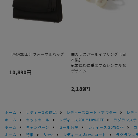
【撥水加工】フォーマルバッグ
■ガラスパールイヤリング【日
本製】
冠婚葬祭に重宝するシンプルな
デザイン
10,890円
2,189円
ホーム
レディースの商品
レディースコート・アウター
レディ
ホーム
セットセール
レディース2BUY10%OFF
ラグランステ
ホーム
キャンペーン
セール会場
レディース 20%OFF
コ
ホーム
特集
&ress
レディース &ress コート
ラグランス