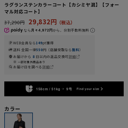
ラグランステンカラーコート【カシミヤ混】【フォー
マル対応コート】
29,832円
37,290円
なら
月々4,972円
から。分割手数料無料
WEB会員なら
149
pt獲得
送料 全国一律
550
円（店舗受取なら
無料
）
お届けから
8
日以内の返品交換可
詳細
一部対象外商品あり
お届け日を調べる
詳細
158cm / 51kg
9号
Find your size
カラー