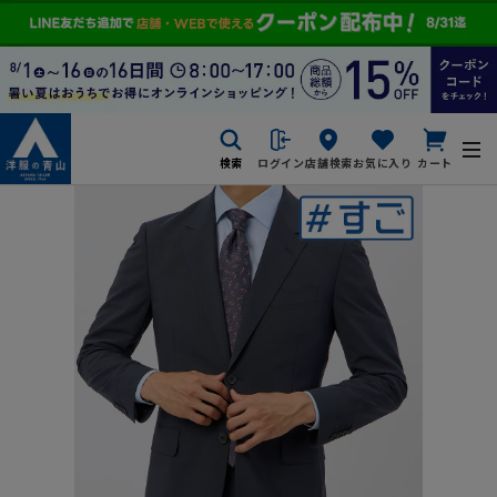
検索
ログイン
店舗検索
お気に入り
カート