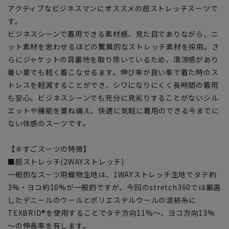
アクティブなビジネスマンにオススメの超ストレッチスーツで
す。
ビジネスシーンで着用できる素材感、見た目でありながら、ニ
ット素材を思わせるほどの驚異的なストレッチ素材を採用。さ
らにジャケットの背裏地を取り除いているため、清涼感があり
暑い夏でも軽く着こなせるます。伸び率が良い事で着た時のス
トレスを軽減することができ、シワになりにくく長時間の着用
も安心。ビジネスシーンでも充分に見劣りすることがないシル
エットや機能を兼ね備え、快適に気軽に着用のできる今までに
ない体感のスーツです。
【＃すごスーツの特徴】
■超ストレッチ(2WAYストレッチ)
一般的なスーツ用織物生地は、1WAYストレッチ生地でタテ約
3%・ヨコ約10%が一般的ですが、今回のstretch360では厳選
したデニールのウールとポリエステルウールの混紡糸に
TEXBRID®を使用することでタテ方向11%～、ヨコ方向13%
～の伸長率を有します。