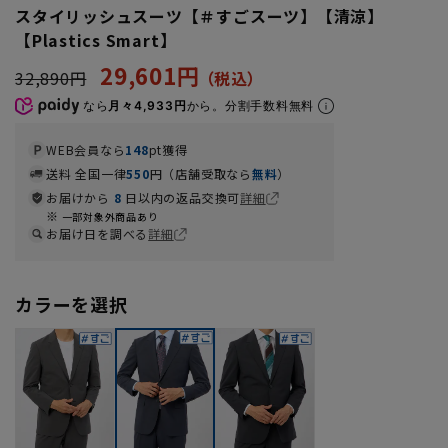
スタイリッシュスーツ【＃すごスーツ】【清涼】
【Plastics Smart】
29,601円
32,890円
なら
月々4,933円
から。分割手数料無料
WEB会員なら
148
pt獲得
送料 全国一律
550
円（店舗受取なら
無料
）
お届けから
8
日以内の返品交換可
詳細
一部対象外商品あり
お届け日を調べる
詳細
カラーを選択