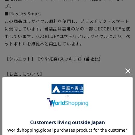
プ。
■Plastics Smart
この商品はリサイクル原料を使用し、プラスチック・スマート
に賛同しています。当製品は裏地の糸の一部にECOBLUE®を使
用しています。ECOBLUE®はマテリアルリサイクルにより、ペ
ットボトルを繊維へと再生しています。
【シルエット】《やや細身(スッキリ)》(当社比)
【お直しについて】
こちらの商品は仕様上、ネーム入れ不可となっております。
【商品に関するご注意】
■商品画像はサンプルのため、色味やサイズ等の仕様に変更が
ある場合がございますので、予めご了承ください。
■ゆとり感には個人差があります。サイズ表を確認の上、ご購
入の目安としてご利用ください。
■生地や仕様・デザインにより、着用感や実際のサイズ表に若