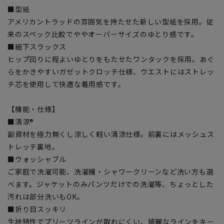
■型紙
アメリカントラッドの雰囲気を持たせた新しい型紙を採用。従
来のスペック比較でややオーバーサイズのゆとり感です。
■組下スラックス
ヒップ回りに程よいゆとりをもたせたワンタックを採用。あぐ
らをかきやすいガゼットクロッチ仕様、ウエストにはストレッ
チ芯を使用して快適な着用感です。
【機能・仕様】
■清涼®
副資材を極力無くし涼しく軽い清涼仕様。前裏にはメッシュス
トレッチ裏地。
■ウォッシャブル
ご家庭で洗濯可能、洗濯機・シャワークリーンなど洗い方も選
べます。ジャケットのみパンツだけでの洗濯等、ちょっとした
汚れは部分洗いもOK。
■折り目スッキリ
生地特性でプリーツラインが取れにくい、綺麗なラインをキー