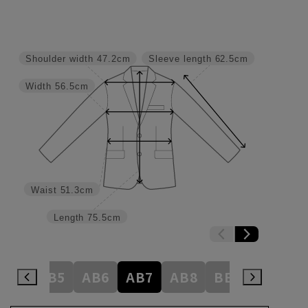
Shoulder width
47.2cm
Sleeve length
62.5cm
Width
56.5cm
Waist
51.3cm
Length
75.5cm
AB4
AB5
AB6
AB7
AB8
BE3
BE4