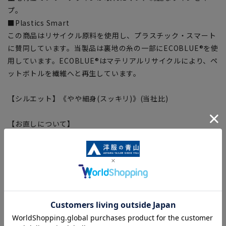
プ。
■Plastics Smart
この商品はリサイクル原料を使用し、プラスチック・スマート
に賛同しています。当製品は裏地の糸の一部にECOBLUE®を使
用しています。ECOBLUE®はマテリアルリサイクルにより、ペ
ットボトルを繊維へと再生しています。
【シルエット】《やや細身(スッキリ)》(当社比)
【お直しについて】
こちらの商品は仕様上、ネーム入れ不可となっております。
【商品に関するご注意】
■商品画像はサンプルのため、色味やサイズ等の仕様に変更が
ある場合がございますので、予めご了承ください。
■ゆとり感には個人差があります。サイズ表を確認の上、ご購
入の目安としてご利用ください。
■生地や仕様・デザインにより、着用感や実際のサイズ表に若