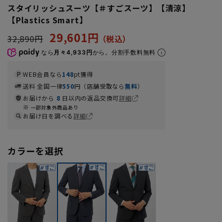
スタイリッシュスーツ【＃すごスーツ】【清涼】
【Plastics Smart】
29,601円
32,890円
なら
月々4,933円
から。分割手数料無料
WEB会員なら
148
pt獲得
送料 全国一律
550
円（店舗受取なら
無料
）
お届けから
8
日以内の返品交換可
詳細
一部対象外商品あり
お届け日を調べる
詳細
カラーを選択