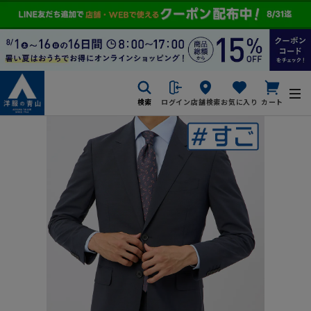
検索
ログイン
店舗検索
お気に入り
カート