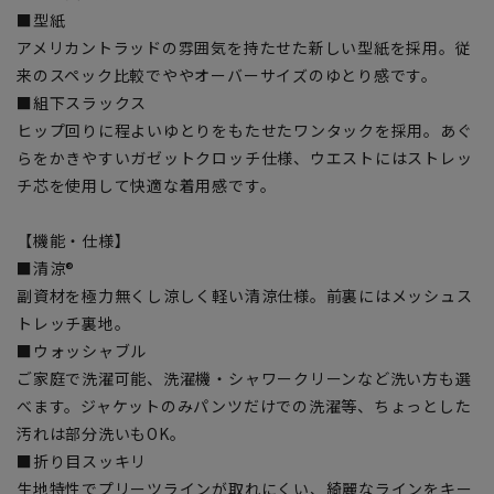
■型紙
アメリカントラッドの雰囲気を持たせた新しい型紙を採用。従
来のスペック比較でややオーバーサイズのゆとり感です。
■組下スラックス
ヒップ回りに程よいゆとりをもたせたワンタックを採用。あぐ
らをかきやすいガゼットクロッチ仕様、ウエストにはストレッ
チ芯を使用して快適な着用感です。
【機能・仕様】
■清涼®
副資材を極力無くし涼しく軽い清涼仕様。前裏にはメッシュス
トレッチ裏地。
■ウォッシャブル
ご家庭で洗濯可能、洗濯機・シャワークリーンなど洗い方も選
べます。ジャケットのみパンツだけでの洗濯等、ちょっとした
汚れは部分洗いもOK。
■折り目スッキリ
生地特性でプリーツラインが取れにくい、綺麗なラインをキー