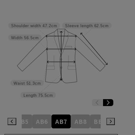
Shoulder width
47.2cm
Sleeve length
62.5cm
Width
56.5cm
Waist
51.3cm
Length
75.5cm
AB4
AB5
AB6
AB7
AB8
BE3
BE4