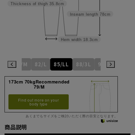
Thickness of thigh
35.8cm
Inseam length
78cm
Hem width
18.3cm
6/S
79/M
82/L
85/LL
88/3L
91/4L
94
173cm 70kgRecommended
79/M
Find out more on your
body type
あくまでもサイズをご検討いただく際の目安となります。
商品説明