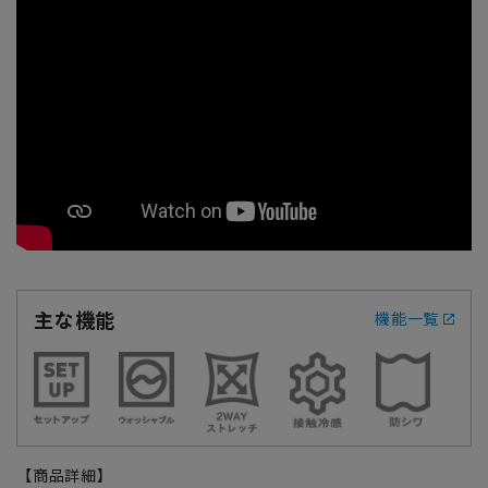
主な機能
機能一覧
【商品詳細】