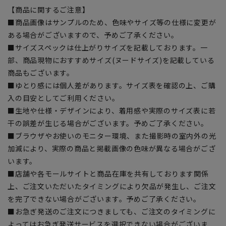
【商品に関するご注意】
■商品画像はサンプルのため、色味やサイズ等の仕様に変更が
ある場合がございますので、予めご了承ください。
■サイズスペックは仕上がりサイズを記載しております。一
部、商品現物におすすめサイズ(ヌードサイズ)を記載している
商品もございます。
■ゆとり感には個人差があります。サイズ表を確認の上、ご購
入の目安としてご利用ください。
■生地や仕様・デザインにより、着用感や実際のサイズ表に若
干の誤差が生じる場合がございます。予めご了承ください。
■ブラウザやお使いのモニター環境、また撮影時の室内外の光
加減により、実際の商品と掲載画像の色味が異なる場合がござ
います。
■店舗や各モールサイトと商品在庫を共有しております関係
上、ご注文いただいたタイミングにより欠品が発生し、ご注文
を完了できない場合がございます。予めご了承ください。
■お急ぎ発送のご注文につきましても、ご注文のタイミングに
よってはお急ぎ発送サービスを選択できない場合がございま