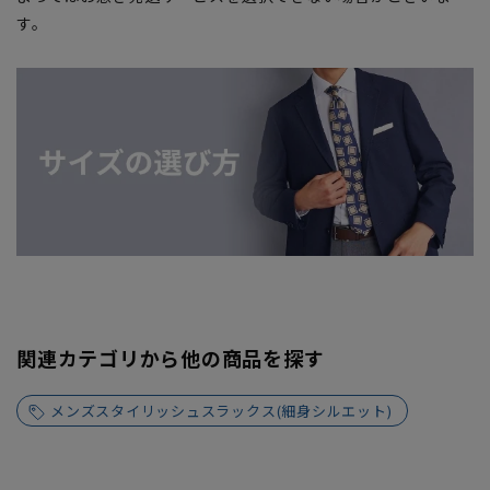
す。
関連カテゴリから他の商品を探す
メンズスタイリッシュスラックス(細身シルエット)