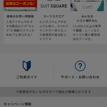
最新のお買い得情報
スーツスクエア
みんなの
シゴト服ずかん
人気アイテムやおす
ビジネスウェアがな
すめ商品などの“おト
んでも揃う、4つのブ
12,000人以上の業界
ク“が満載のチラシが
ランドが一体となっ
や職種、シーンなど
Webでも見られる！
た新感覚の複合型ス
のシゴト服の着用傾
トアです
向をデータ化。
ご利用ガイド
サポート・お問い合わせ
※税表記がないものはすべて税込み価格となります
キャンペーン情報