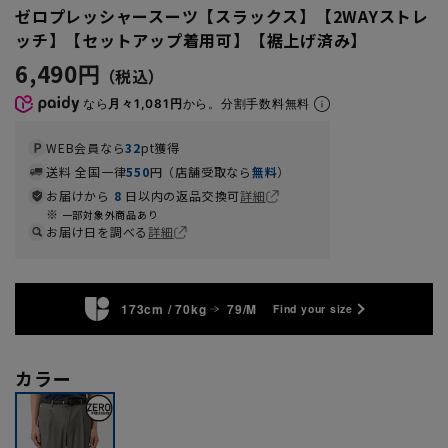
ゼロプレッシャースーツ【スラックス】【2WAYストレ
ッチ】【セットアップ着用可】【裾上げ済み】
6,490円
なら
月々1,081円
から。分割手数料無料
WEB会員なら
32
pt獲得
送料 全国一律
550
円（店舗受取なら
無料
）
お届けから
8
日以内の返品交換可
詳細
一部対象外商品あり
お届け日を調べる
詳細
173cm / 70kg
79/M
Find your size
カラー