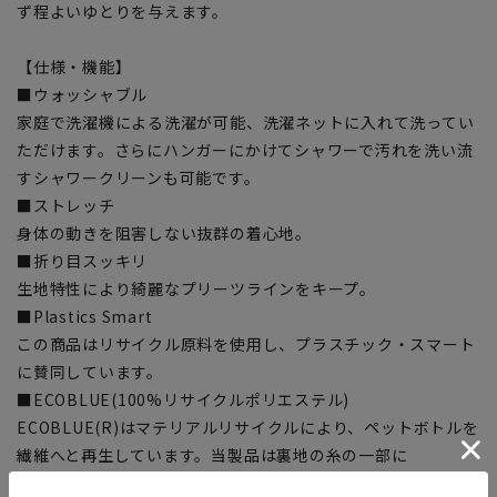
ず程よいゆとりを与えます。
【仕様・機能】
■ウォッシャブル
家庭で洗濯機による洗濯が可能、洗濯ネットに入れて洗ってい
ただけます。さらにハンガーにかけてシャワーで汚れを洗い流
すシャワークリーンも可能です。
■ストレッチ
身体の動きを阻害しない抜群の着心地。
■折り目スッキリ
生地特性により綺麗なプリーツラインをキープ。
■Plastics Smart
この商品はリサイクル原料を使用し、プラスチック・スマート
に賛同しています。
■ECOBLUE(100%リサイクルポリエステル)
ECOBLUE(R)はマテリアルリサイクルにより、ペットボトルを
繊維へと再生しています。当製品は裏地の糸の一部に
ECOBLUE(R)を使用しています。