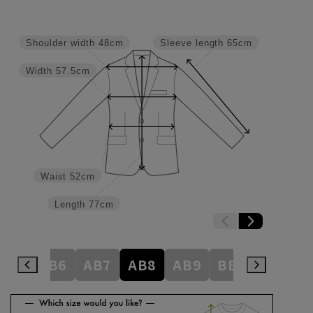
Shoulder width
48cm
Sleeve length
65cm
Width
57.5cm
Waist
52cm
Length
77cm
AB5
AB6
AB7
AB8
AB9
BE3
BE4