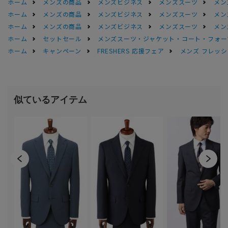
ホーム
メンズの商品
メンズビジネス
メンズスーツ
メン
ホーム
メンズの商品
メンズビジネス
メンズスーツ
メン
ホーム
メンズの商品
メンズビジネス
メンズスーツ
メン
ホーム
セットセール
メンズスーツ・ジャケット・コート・フォーマル
ホーム
キャンペーン
FRESHERS 応援フェア
メンズ フレッシ