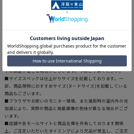
【シルエット】《やや細め(スッキリ)》(当社比)
【商品に関するご注意】
■商品画像はサンプルのため、色味やサイズ等の仕様に変更が
ある場合がございますので、予めご了承ください。
■ゆとり感には個人差があります。サイズ表を確認の上、ご購
入の目安としてご利用ください。
■生地や仕様・デザインにより、着用感や実際のサイズ表に若
干の誤差が生じる場合がございます。予めご了承ください。
■サイズスペックは仕上がりサイズを記載しております。一
部、商品現物におすすめサイズ(ヌードサイズ)を記載している
商品もございます。
■ブラウザやお使いのモニター環境、また撮影時の室内外の光
加減により、実際の商品と掲載画像の色味が異なる場合がござ
います。
■店舗や各モールサイトと商品在庫を共有しております関係
上、ご注文いただいたタイミングにより欠品が発生し、ご注文