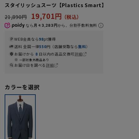
スタイリッシュスーツ【Plastics Smart】
19,701円
21,890円
なら
月々3,283円
から。分割手数料無料
WEB会員なら
98
pt獲得
送料 全国一律
550
円（店舗受取なら
無料
）
お届けから
8
日以内の返品交換可
詳細
一部対象外商品あり
お届け日を調べる
詳細
カラーを選択