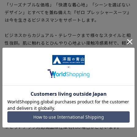
「リーズナブルな価格」「快適な着心地」「シーンを選ばない
デザイン」とすべてを兼ね備えた『ゼロ プレッシャースーツ』
は今を生きるビジネスマンをサポートします。
ビジネスからカジュアル・テレワークまで様々なスタイルと相
性抜群。肌に触れるとひんやり心地よい接触冷感素材で、軽や
かで快適なコーディネートをお楽しみいただけます。お客様よ
り要望の多かったジャケットの内ポケットを追加し、より使い
やすく満足していただける新仕様。タテヨコに伸びる2WAYス
トレッチで動きやすく、リラックス感のある着心地はテレワー
ク服としてもおすすめです。
■こちらはジャケットのみ販売となります。
セットアップ対応商品と組み合わせいただくことでスーツとし
て着用いただけます。
スラックス：70021
※セットアップ対応商品は在庫切れの場合がございます。