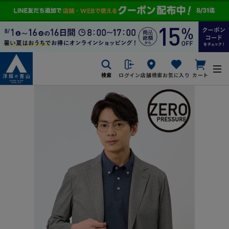
検索
ログイン
店舗検索
お気に入り
カート