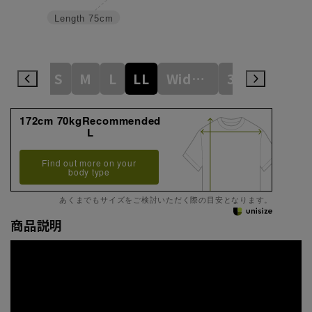
Length
75cm
S
M
L
LL
WideM
3L
WideL
172cm 70kgRecommended
L
Find out more on your
body type
あくまでもサイズをご検討いただく際の目安となります。
商品説明