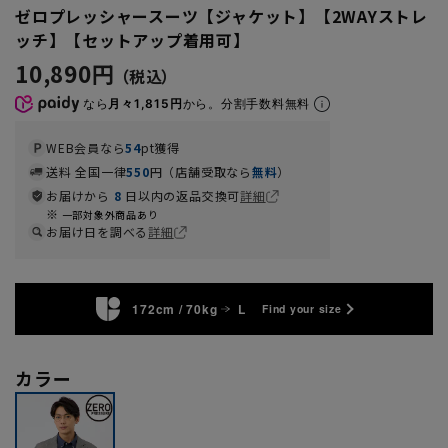
ゼロプレッシャースーツ【ジャケット】【2WAYストレ
ッチ】【セットアップ着用可】
10,890円
なら
月々1,815円
から。分割手数料無料
WEB会員なら
54
pt獲得
送料 全国一律
550
円（店舗受取なら
無料
）
お届けから
8
日以内の返品交換可
詳細
一部対象外商品あり
お届け日を調べる
詳細
172cm / 70kg
L
Find your size
カラー