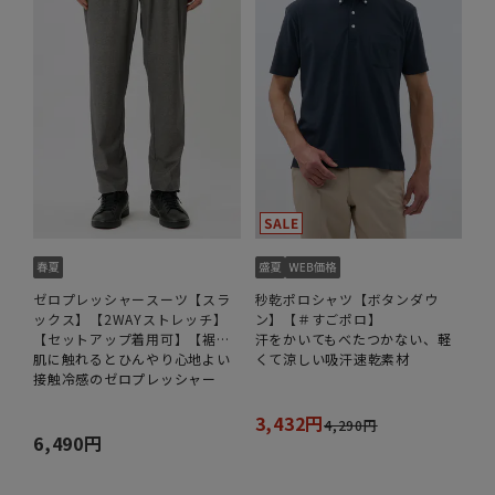
ゼロプレッシャースーツ【スラ
秒乾ポロシャツ【ボタンダウ
ックス】【2WAYストレッチ】
ン】【＃すごポロ】
【セットアップ着用可】【裾上
汗をかいてもべたつかない、軽
げ済み】
肌に触れるとひんやり心地よい
くて涼しい吸汗速乾素材
接触冷感のゼロプレッシャー
3,432円
4,290円
6,490円