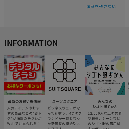
履歴を残さない
INFORMATION
最新のお買い得情報
スーツスクエア
みんなの
シゴト服ずかん
人気アイテムやおす
ビジネスウェアがな
すめ商品などの“おト
んでも揃う、4つのブ
12,000人以上の業界
ク“が満載のチラシが
ランドが一体となっ
や職種、シーンなど
Webでも見られる！
た新感覚の複合型ス
のシゴト服の着用傾
トアです
向をデータ化。